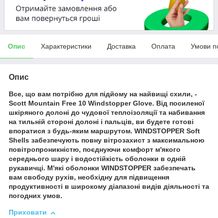
Опис
Характеристики
Доставка
Оплата
Умови п
Опис
Все, що вам потрібно для підйому на найвищі схили, -
Scott Mountain Free 10 Windstopper Glove. Від посиленої
шкіряного долоні до чудової теплоізоляції та набивання
на тильній стороні долоні і пальців, ви будете готові
впоратися з будь-яким маршрутом. WINDSTOPPER Soft
Shells забезпечують повну вітрозахист з максимальною
повітропроникністю, поєднуючи комфорт м'якого
середнього шару і водостійкість оболонки в одній
рукавичці. М'які оболонки WINDSTOPPER забезпечать
вам свободу рухів, необхідну для підвищення
продуктивності в широкому діапазоні видів діяльності та
погодних умов.
Приховати