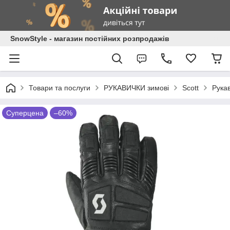
SnowStyle - магазин постійних розпродажів
Товари та послуги
РУКАВИЧКИ зимові
Scott
Рукав
Суперцена
–60%