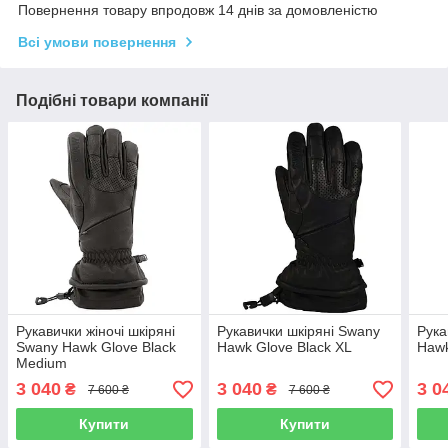
Повернення товару впродовж 14 днів за домовленістю
Всі умови повернення
Подібні товари компанії
Рукавички жіночі шкіряні
Рукавички шкіряні Swany
Рука
Swany Hawk Glove Black
Hawk Glove Black XL
Hawk
Medium
3 040
3 040
3 0
₴
₴
7 600 ₴
7 600 ₴
Купити
Купити