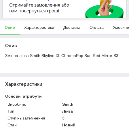
Опис
Характеристики
Доставка
Оплата
Умови п
Опис
Змінна лінза Smith Skyline XL ChromaPop Sun Red Mirror S3
Характеристики
Основні атрибути
Виробник
Smith
Тип
Лінза
Ступінь затемнення
3
Стан
Новий