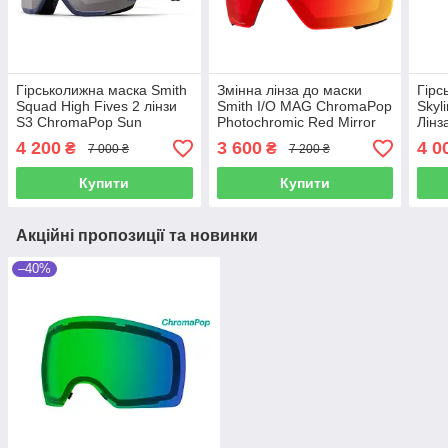
Гірськолижна маска Smith
Змінна лінза до маски
Гірс
Squad High Fives 2 лінзи
Smith I/O MAG ChromaPop
Skyl
S3 ChromaPop Sun
Photochromic Red Mirror
Лінз
Platinum Mirror/S1 Yellow
S1-S2
Red 
4 200
3 600
4 0
₴
₴
7 000 ₴
7 200 ₴
Купити
Купити
Акційні пропозиції та новинки
–40%