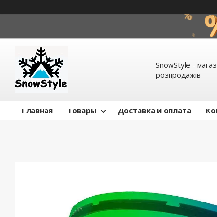
SnowStyle - мага
розпродажів
Главная
Товары
Доставка и оплата
Ко