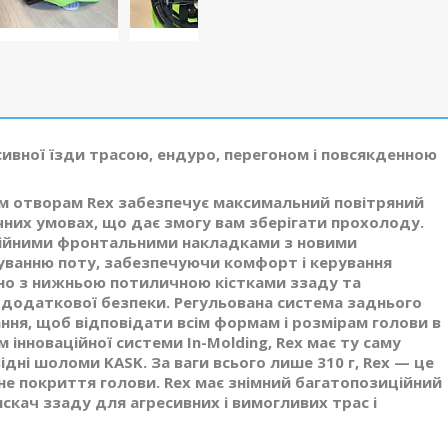
сивної їзди трасою, ендуро, перегоном і повсякденною
м отворам Rex забезпечує максимальний повітряний
чних умовах, що дає змогу вам зберігати прохолоду.
ційними фронтальними накладками з новими
уванню поту, забезпечуючи комфорт і керування
но з нижньою потиличною кістками ззаду та
одаткової безпеки. Регульована система заднього
ння, щоб відповідати всім формам і розмірам голови в
інноваційної системи In-Molding, Rex має ту саму
відні шоломи KASK. За ваги всього лише 310 г, Rex — це
чне покриття голови. Rex має знімний багатопозиційний
скач ззаду для агресивних і вимогливих трас і