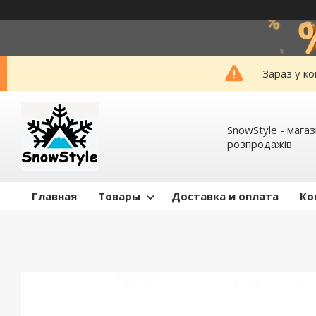
Зараз у к
SnowStyle - мага
розпродажів
Главная
Товары
Доставка и оплата
Ко