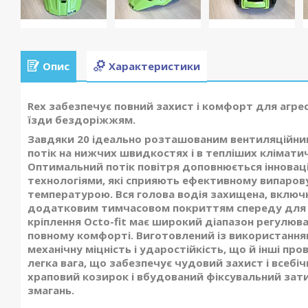
Опис
Характеристики
Rex забезпечує повний захист і комфорт для агре
їзди бездоріжжям.
Завдяки 20 ідеально розташованим вентиляційни
потік на нижчих швидкостях і в тепліших клімати
Оптимальний потік повітря доповнюється іннова
технологіями, які сприяють ефективному випаров
температурою. Вся голова водія захищена, включ
додатковим тимчасовом покриттям спереду для д
кріплення Octo-fit має широкий діапазон регулюва
повному комфорті. Виготовлений із використанням 
механічну міцність і ударостійкість, що й інші про
легка вага, що забезпечує чудовий захист і всебі
храповий козирок і вбудований фіксувальний зати
змагань.