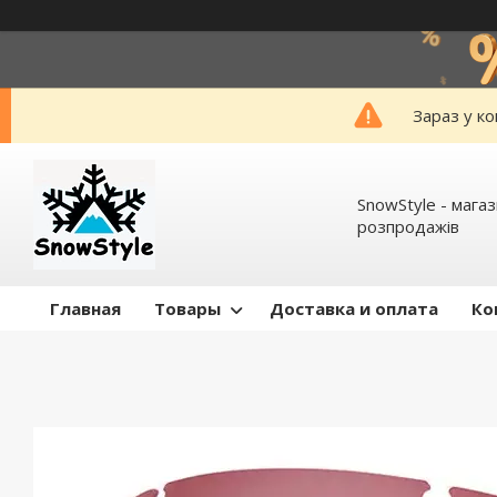
Зараз у к
SnowStyle - мага
розпродажів
Главная
Товары
Доставка и оплата
Ко