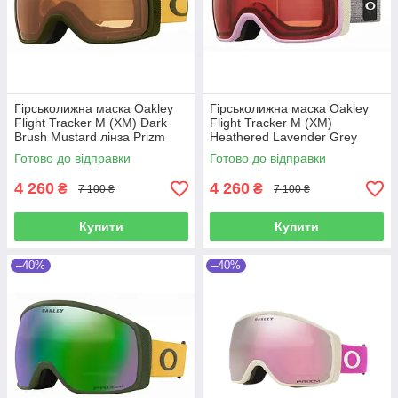
Гірськолижна маска Oakley
Гірськолижна маска Oakley
Flight Tracker M (XM) Dark
Flight Tracker M (XM)
Brush Mustard лінза Prizm
Heathered Lavender Grey
Persimmon
лінза Prizm Rose
Готово до відправки
Готово до відправки
4 260
4 260
₴
₴
7 100 ₴
7 100 ₴
Купити
Купити
–40%
–40%