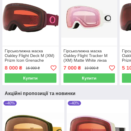
Гірськолижна маска
Гірськолижна маска
Гірс
Oakley Flight Deck M (XM)
Oakley Flight Tracker M
Oakl
Prizm Icon Grenache
(XM) Matte White лінза
Priz
Rubine 2 Лінзи Prizm Torch
Prizm Hi Pink + Кейс
Rubi
8 000
7 000
5 1
₴
₴
16 000 ₴
10 000 ₴
Iridium / Prizm Rose
Купити
Купити
Акційні пропозиції та новинки
–40%
–40%