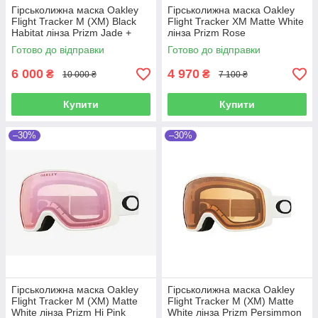
Гірськолижна маска Oakley
Гірськолижна маска Oakley
Flight Tracker M (XM) Black
Flight Tracker XM Matte White
Habitat лінза Prizm Jade +
лінза Prizm Rose
Кейс
Готово до відправки
Готово до відправки
6 000
4 970
₴
₴
10 000 ₴
7 100 ₴
Купити
Купити
–30%
–30%
Гірськолижна маска Oakley
Гірськолижна маска Oakley
Flight Tracker M (XM) Matte
Flight Tracker M (XM) Matte
White лінза Prizm Hi Pink
White лінза Prizm Persimmon