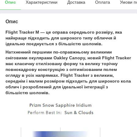
Опис
Характеристики
Доставка
Оплата
Умови п
Опис
Flight Tracker M — це оправа середнього розміру, яка
найкраще підходить для широкого типу обличчя й
ідеально поєднується з більшістю шоломів.
Натхненний першими по-справжньому великими
сніговими окулярами Oakley Canopy, новий Flight Tracker
має класичну стилізовану форму та велику торічну
повнокадрову конструкцію з оптимізованим полем
огляду в усіх напрямках. Flight Tracker з великим,
середнім і малим розміром підходить для широкого кола
облич і розроблений для ідеальної інтеграції з
більшістю шоломів.