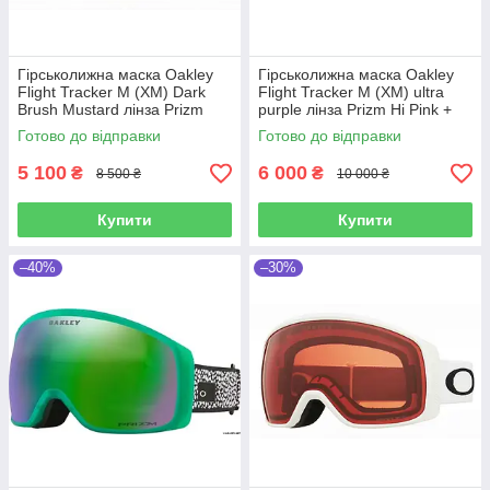
Гірськолижна маска Oakley
Гірськолижна маска Oakley
Flight Tracker M (XM) Dark
Flight Tracker M (XM) ultra
Brush Mustard лінза Prizm
purple лінза Prizm Hi Pink +
Jade Iridium
кейс
Готово до відправки
Готово до відправки
5 100
6 000
₴
₴
8 500 ₴
10 000 ₴
Купити
Купити
–40%
–30%