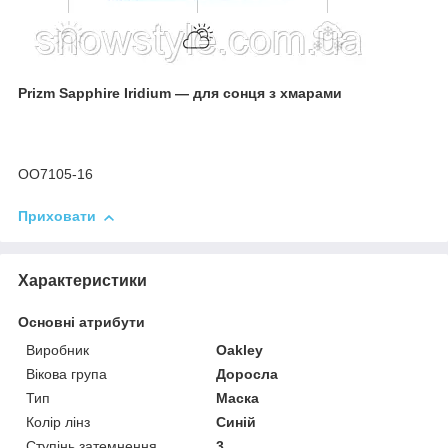
Prizm Sapphire Iridium — для сонця з хмарами
OO7105-16
Приховати
Характеристики
Основні атрибути
Виробник
Oakley
Вікова група
Доросла
Тип
Маска
Колір лінз
Синій
Ступінь затемнення
3