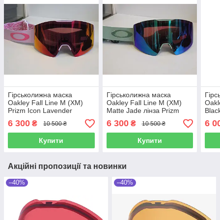
Гірськолижна маска
Гірськолижна маска
Гірс
Oakley Fall Line M (XM)
Oakley Fall Line M (XM)
Oakl
Prizm Icon Lavender
Matte Jade лінза Prizm
Blac
Rubine лінза Prizm Torch
Argon Iridium
Irid
6 300
6 300
6 0
₴
₴
10 500 ₴
10 500 ₴
Iridium
Купити
Купити
Акційні пропозиції та новинки
–40%
–40%