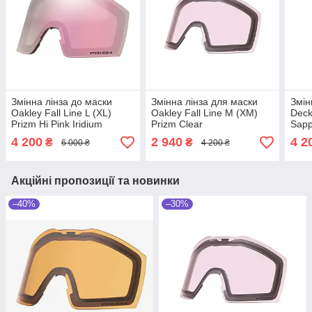
Змінна лінза до маски
Змінна лінза для маски
Змін
Oakley Fall Line L (XL)
Oakley Fall Line M (XM)
Deck
Prizm Hi Pink Iridium
Prizm Clear
Sapp
4 200
2 940
4 2
₴
₴
6 000 ₴
4 200 ₴
Акційні пропозиції та новинки
–40%
–30%