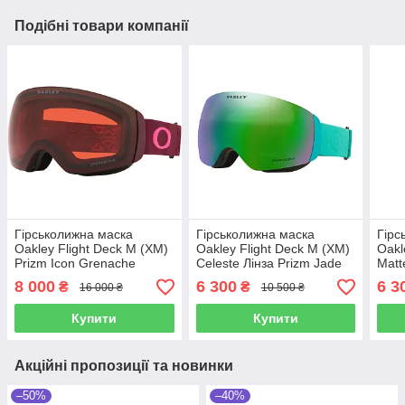
Подібні товари компанії
Гірськолижна маска
Гірськолижна маска
Гірс
Oakley Flight Deck M (XM)
Oakley Flight Deck M (XM)
Oakl
Prizm Icon Grenache
Celeste Лінза Prizm Jade
Matt
Rubine 2 Лінзи Prizm Torch
Torc
8 000
6 300
6 3
₴
₴
16 000 ₴
10 500 ₴
Iridium / Prizm Rose
Купити
Купити
Акційні пропозиції та новинки
–50%
–40%