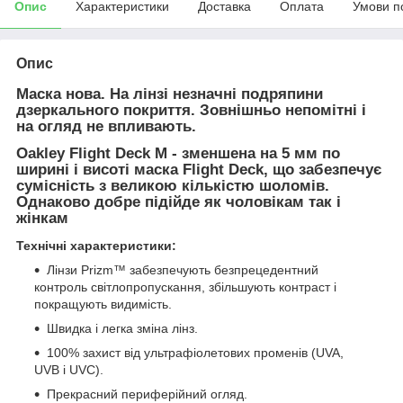
Опис
Характеристики
Доставка
Оплата
Умови п
Опис
Маска нова. На лінзі незначні подряпини
дзеркального покриття. Зовнішньо непомітні і
на огляд не впливають.
Oakley Flight Deck M - зменшена на 5 мм по
ширині і висоті маска Flight Deck, що забезпечує
сумісність з великою кількістю шоломів.
Однаково добре підійде як чоловікам так і
жінкам
Технічні характеристики:
Лінзи Prizm™ забезпечують безпрецедентний
контроль світлопропускання, збільшують контраст і
покращують видимість.
Швидка і легка зміна лінз.
100% захист від ультрафіолетових променів (UVA,
UVB і UVC).
Прекрасний периферійний огляд.