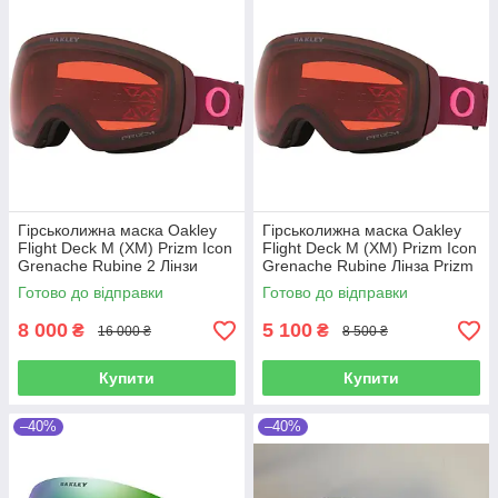
Гірськолижна маска Oakley
Гірськолижна маска Oakley
Flight Deck M (XM) Prizm Icon
Flight Deck M (XM) Prizm Icon
Grenache Rubine 2 Лінзи
Grenache Rubine Лінза Prizm
Prizm Torch Iridium / Prizm
Rose
Готово до відправки
Готово до відправки
Rose
8 000
5 100
₴
₴
16 000 ₴
8 500 ₴
Купити
Купити
–40%
–40%