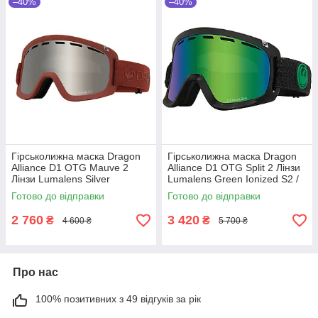
–40%
–40%
Гірськолижна маска Dragon
Гірськолижна маска Dragon
Alliance D1 OTG Mauve 2
Alliance D1 OTG Split 2 Лінзи
Лінзи Lumalens Silver
Lumalens Green Ionized S2 /
Ionized/Lumalens Rose
Lumalens Amber S1
Готово до відправки
Готово до відправки
2 760
3 420
₴
₴
4 600 ₴
5 700 ₴
Про нас
100% позитивних з 49 відгуків за рік