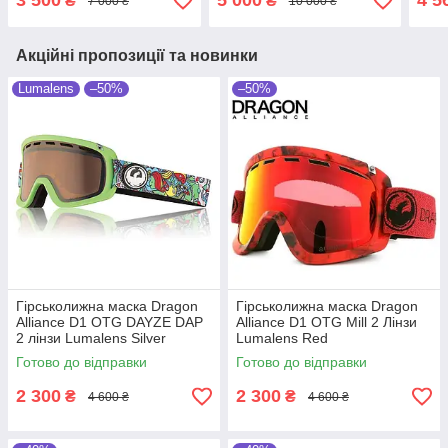
3 500
5 000
4 5
₴
₴
7 000 ₴
10 000 ₴
Lumalens Amber
Amb
Акційні пропозиції та новинки
Lumalens
–50%
–50%
Гірськолижна маска Dragon
Гірськолижна маска Dragon
Alliance D1 OTG DAYZE DAP
Alliance D1 OTG Mill 2 Лінзи
2 лінзи Lumalens Silver
Lumalens Red
Ionized/Dark Smoke
Ionized/Lumalens Rose
Готово до відправки
Готово до відправки
2 300
2 300
₴
₴
4 600 ₴
4 600 ₴