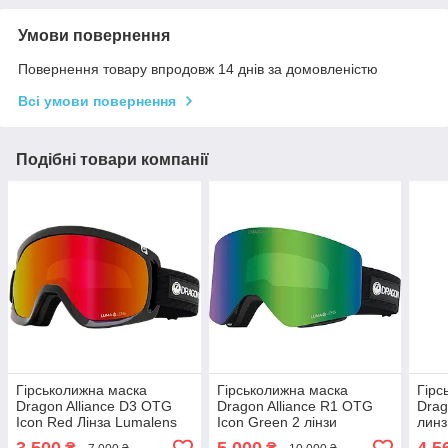
Умови повернення
Повернення товару впродовж 14 днів за домовленістю
Всі умови повернення
Подібні товари компанії
Гірськолижна маска
Гірськолижна маска
Гірс
Dragon Alliance D3 OTG
Dragon Alliance R1 OTG
Drag
Icon Red Лінза Lumalens
Icon Green 2 лінзи
линз
Red Ionized S2
Lumalens Green Ionized /
Ioni