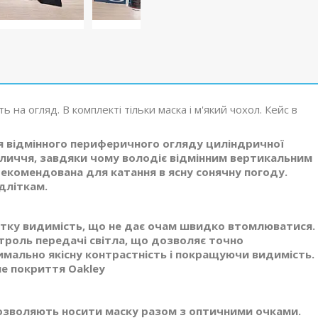
ь на огляд. В комплекті тільки маска і м'який чохол. Кейс в
ня відмінного периферичного огляду циліндричної
бличчя, завдяки чому володіє відмінним вертикальним
рекомендована для катання в ясну сонячну погоду.
дліткам.
чітку видимість, що не дає очам швидко втомлюватися.
троль передачі світла, що дозволяє точно
ально якісну контрастність і покращуючи видимість.
не покриття Oakley
дозволяють носити маску разом з оптичними очками.