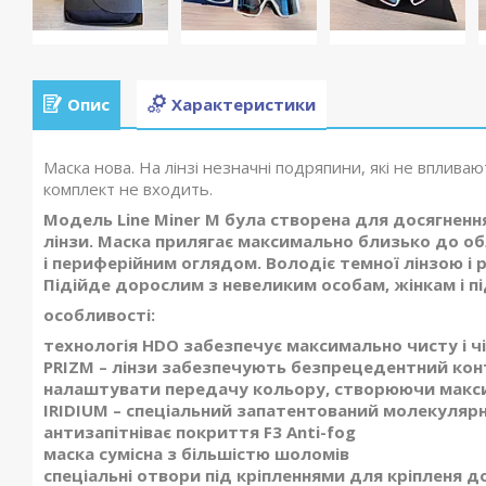
Опис
Характеристики
Маска нова. На лінзі незначні подряпини, які не впливают
комплект не входить.
Модель Line Miner M була створена для досягнен
лінзи. Маска прилягає максимально близько до о
і периферійним оглядом. Володіє темної лінзою і 
Підійде дорослим з невеликим особам, жінкам і пі
особливості:
технологія HDO забезпечує максимально чисту і 
PRIZM – лінзи забезпечують безпрецедентний кон
налаштувати передачу кольору, створюючи максим
IRIDIUM – спеціальний запатентований молекуляр
антизапітніває покриття F3 Anti-fog
маска сумісна з більшістю шоломів
спеціальні отвори під кріпленнями для кріпленя 