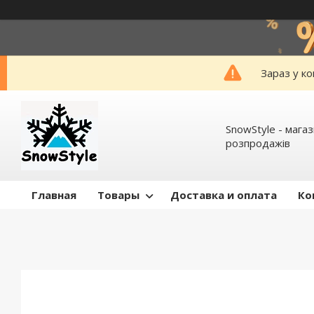
Зараз у к
SnowStyle - мага
розпродажів
Главная
Товары
Доставка и оплата
Ко