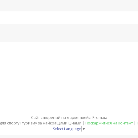
Сайт створений на маркетплейсі
Prom.ua
SnowStyle - Спорядження для спорту і туризму за найкращими цінами |
Поскаржитися на контент
|
Select Language
▼