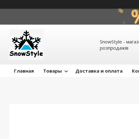
SnowStyle - мага
розпродажів
Главная
Товары
Доставка и оплата
Ко