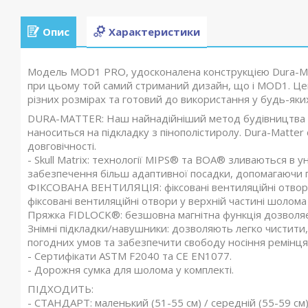
Опис
Характеристики
Модель MOD1 PRO, удосконалена конструкцією Dura-Mat
при цьому той самий стриманий дизайн, що і MOD1. Це
різних розмірах та готовий до використання у будь-яких
DURA-MATTER: Наш найнадійніший метод будівництва з
наноситься на підкладку з пінополістиролу. Dura-Matter
довговічності.
- Skull Matrix: технології MIPS® та BOA® зливаються в у
забезпечення більш адаптивної посадки, допомагаючи 
ФІКСОВАНА ВЕНТИЛЯЦІЯ: фіксовані вентиляційні отвор
фіксовані вентиляційні отвори у верхній частині шоло
Пряжка FIDLOCK®: безшовна магнітна функція дозволяє 
Знімні підкладки/навушники: дозволяють легко чистити, 
погодних умов та забезпечити свободу носіння ремінця
- Сертифікати ASTM F2040 та CE EN1077.
- Дорожня сумка для шолома у комплекті.
ПІДХОДИТЬ:
- СТАНДАРТ: маленький (51-55 см) / середній (55-59 см) 