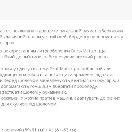
ter, покликана підвищити загальний захист, зберігаючи
й класичний шолом у стилі скейтбордингу пропонується у
 горах.
 використанням литої оболонки Dura-Matter, що
 стійкий до вм'ятини, забезпечуючи високий рівень
нікальну єдину систему. Skull Matrix розроблений для
підвищити комфорт та покращити враження від їзди.
и перед шоломом забезпечують вентиляцію окулярів, а
ма допомагають гонщикам зберігати прохолоду.
застібати шолом у рукавичках.
оскільки їх можна прати в машині, адаптувати до різних
 для окулярів під шоломом.
/ великий (59-61 см) / XL (61-63 см)