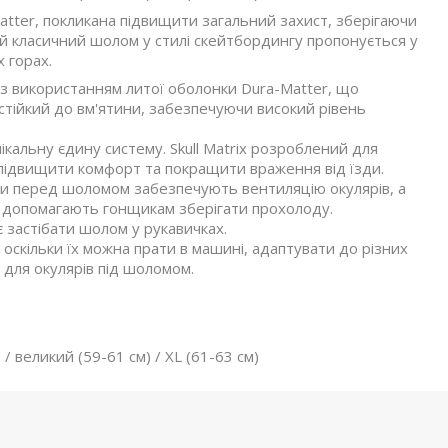
ter, покликана підвищити загальний захист, зберігаючи
й класичний шолом у стилі скейтбордингу пропонується у
 горах.
 використанням литої оболонки Dura-Matter, що
 стійкий до вм'ятини, забезпечуючи високий рівень
нікальну єдину систему. Skull Matrix розроблений для
підвищити комфорт та покращити враження від їзди.
и перед шоломом забезпечують вентиляцію окулярів, а
ма допомагають гонщикам зберігати прохолоду.
застібати шолом у рукавичках.
оскільки їх можна прати в машині, адаптувати до різних
 для окулярів під шоломом.
/ великий (59-61 см) / XL (61-63 см)