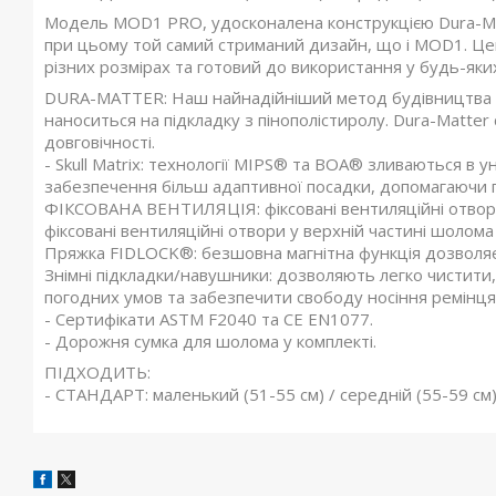
Модель MOD1 PRO, удосконалена конструкцією Dura-Mat
при цьому той самий стриманий дизайн, що і MOD1. Це
різних розмірах та готовий до використання у будь-яких
DURA-MATTER: Наш найнадійніший метод будівництва з
наноситься на підкладку з пінополістиролу. Dura-Matter
довговічності.
- Skull Matrix: технології MIPS® та BOA® зливаються в у
забезпечення більш адаптивної посадки, допомагаючи 
ФІКСОВАНА ВЕНТИЛЯЦІЯ: фіксовані вентиляційні отвор
фіксовані вентиляційні отвори у верхній частині шоло
Пряжка FIDLOCK®: безшовна магнітна функція дозволяє 
Знімні підкладки/навушники: дозволяють легко чистити, 
погодних умов та забезпечити свободу носіння ремінця
- Сертифікати ASTM F2040 та CE EN1077.
- Дорожня сумка для шолома у комплекті.
ПІДХОДИТЬ:
- СТАНДАРТ: маленький (51-55 см) / середній (55-59 см) 