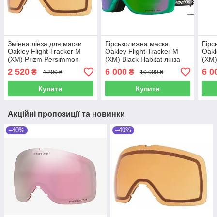
Змінна лінза для маски
Гірськолижна маска
Гірс
Oakley Flight Tracker M
Oakley Flight Tracker M
Oakl
(XM) Prizm Persimmon
(XM) Black Habitat лінза
(XM)
Prizm Jade + Кейс
Priz
2 520
6 000
6 0
₴
₴
4 200 ₴
10 000 ₴
Купити
Купити
Акційні пропозиції та новинки
–40%
–40%