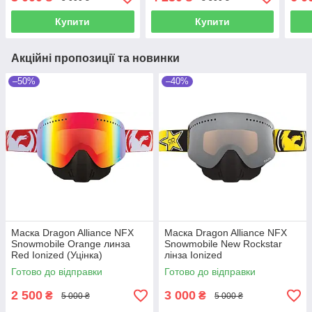
Ioni
Купити
Купити
Акційні пропозиції та новинки
–50%
–40%
Маска Dragon Alliance NFX
Маска Dragon Alliance NFX
Snowmobile Orange линза
Snowmobile New Rockstar
Red Ionized (Уцінка)
лінза Ionized
Готово до відправки
Готово до відправки
2 500
3 000
₴
₴
5 000 ₴
5 000 ₴