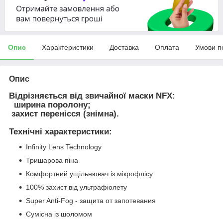
Опис
Характеристики
Доставка
Оплата
Умови п
Опис
Відрізняється від звичайної маски NFX:
ширина поролону;
захист перенісся (знімна).
Технічні характеристики:
Infinity Lens Technology
Тришарова піна
Комфортний ущільнювач із мікрофлісу
100% захист від ультрафіолету
Super Anti-Fog - защита от запотевания
Сумісна із шоломом