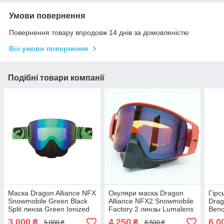
Умови повернення
Повернення товару впродовж 14 днів за домовленістю
Всі умови повернення
Подібні товари компанії
Маска Dragon Alliance NFX
Окуляри маска Dragon
Гірс
Snowmobile Green Black
Alliance NFX2 Snowmobile
Drag
Split линза Green Ionized
Factory 2 линзы Lumalens
Benc
Flash Blue / Dark Smoke
Luma
3 000
4 250
6 0
₴
₴
5 000 ₴
8 500 ₴