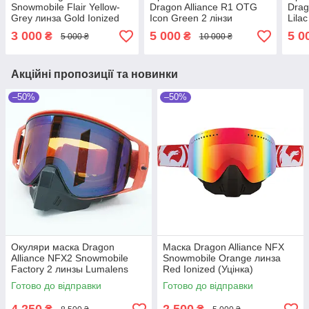
Snowmobile Flair Yellow-
Dragon Alliance R1 OTG
Drag
Grey линза Gold Ionized
Icon Green 2 лінзи
Lila
Lumalens Green Ionized /
Ioni
3 000
5 000
5 0
₴
₴
5 000 ₴
10 000 ₴
Lumalens Amber
Smo
Акційні пропозиції та новинки
–50%
–50%
Окуляри маска Dragon
Маска Dragon Alliance NFX
Alliance NFX2 Snowmobile
Snowmobile Orange линза
Factory 2 линзы Lumalens
Red Ionized (Уцінка)
Flash Blue / Dark Smoke
Готово до відправки
Готово до відправки