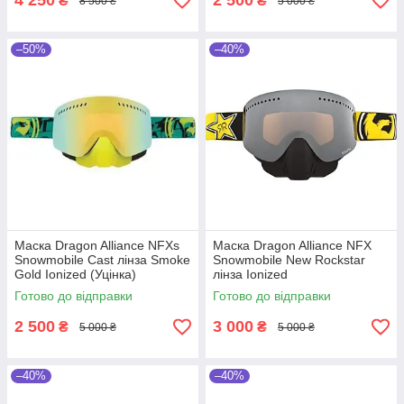
4 250
2 500
₴
₴
8 500 ₴
5 000 ₴
–50%
–40%
Маска Dragon Alliance NFXs
Маска Dragon Alliance NFX
Snowmobile Cast лінза Smoke
Snowmobile New Rockstar
Gold Ionized (Уцінка)
лінза Ionized
Готово до відправки
Готово до відправки
2 500
3 000
₴
₴
5 000 ₴
5 000 ₴
–40%
–40%