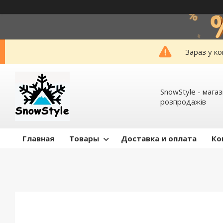
Зараз у к
SnowStyle - мага
розпродажів
Главная
Товары
Доставка и оплата
Ко