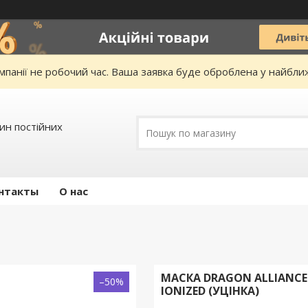
омпанії не робочий час. Ваша заявка буде оброблена у найбл
зин постійних
нтакты
О нас
МАСКА DRAGON ALLIANCE
–50%
IONIZED (УЦІНКА)