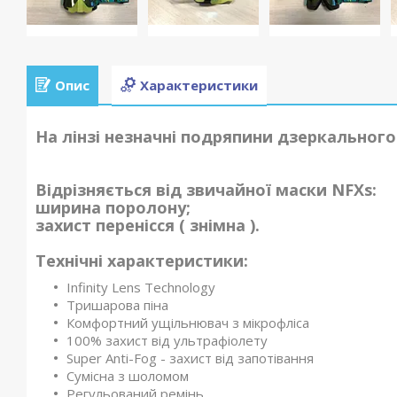
Опис
Характеристики
На лінзі незначні подряпини дзеркального
Відрізняється від звичайної маски NFXs:
ширина поролону;
захист перенісся ( знімна ).
Технічні характеристики:
Infinity Lens Technology
Тришарова піна
Комфортний ущільнювач з мікрофліса
100% захист від ультрафіолету
Super Anti-Fog - захист від запотівання
Сумісна з шоломом
Регульований ремінь.