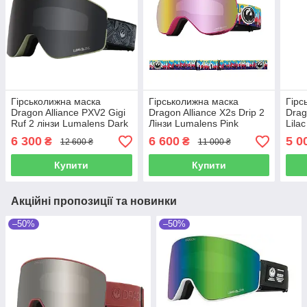
Гірськолижна маска
Гірськолижна маска
Гірс
Dragon Alliance PXV2 Gigi
Dragon Alliance X2s Drip 2
Drag
Ruf 2 лінзи Lumalens Dark
Лінзи Lumalens Pink
Lila
Smoke / Lumalens Light
Ionized/Lumalens Dark
Ioni
6 300
6 600
5 0
₴
₴
12 600 ₴
11 000 ₴
Rose
Smoke
Smo
Купити
Купити
Акційні пропозиції та новинки
–50%
–50%