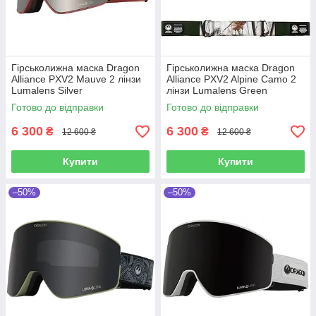
Гірськолижна маска Dragon
Гірськолижна маска Dragon
Alliance PXV2 Mauve 2 лінзи
Alliance PXV2 Alpine Camo 2
Lumalens Silver
лінзи Lumalens Green
Ionized/Lumalens Light Rose
Ionized/Lumalens Amber
Готово до відправки
Готово до відправки
(Уцінка)
6 300
6 300
₴
₴
12 600 ₴
12 600 ₴
Купити
Купити
–50%
–50%