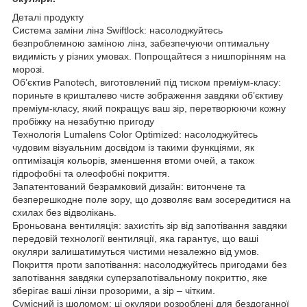
Деталі продукту
Система заміни лінз Swiftlock: насолоджуйтесь
безпроблемною заміною лінз, забезпечуючи оптимальну
видимість у різних умовах. Попрощайтеся з нишпорінням на
морозі.
Об’єктив Panotech, виготовлений під тиском преміум-класу:
пориньте в кришталево чисте зображення завдяки об’єктиву
преміум-класу, який покращує ваш зір, перетворюючи кожну
пробіжку на незабутню пригоду
Технологія Lumalens Color Optimized: насолоджуйтесь
чудовим візуальним досвідом із такими функціями, як
оптимізація кольорів, зменшення втоми очей, а також
гідрофобні та олеофобні покриття.
Запатентований безрамковий дизайн: витончене та
безперешкодне поле зору, що дозволяє вам зосередитися на
схилах без відволікань.
Броньована вентиляція: захистіть зір від запотівання завдяки
передовій технології вентиляції, яка гарантує, що ваші
окуляри залишатимуться чистими незалежно від умов.
Покриття проти запотівання: насолоджуйтесь пригодами без
запотівання завдяки суперзапотівальному покриттю, яке
зберігає ваші лінзи прозорими, а зір – чітким.
Сумісний із шоломом: ці окуляри розроблені для бездоганної