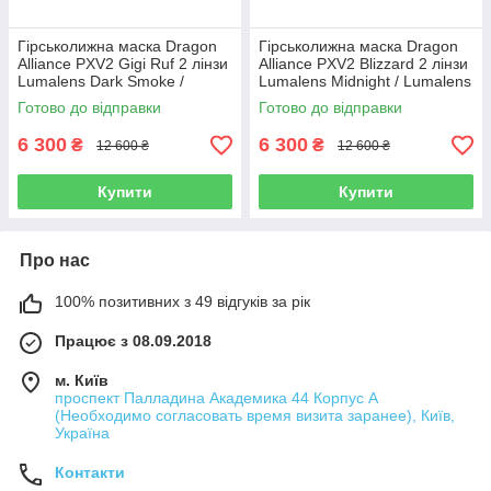
Гірськолижна маска Dragon
Гірськолижна маска Dragon
Alliance PXV2 Gigi Ruf 2 лінзи
Alliance PXV2 Blizzard 2 лінзи
Lumalens Dark Smoke /
Lumalens Midnight / Lumalens
Lumalens Light Rose
Light Rose
Готово до відправки
Готово до відправки
6 300
6 300
₴
₴
12 600 ₴
12 600 ₴
Купити
Купити
Про нас
100% позитивних з 49 відгуків за рік
Працює з 08.09.2018
м. Київ
проспект Палладина Академика 44 Корпус А
(Необходимо согласовать время визита заранее), Київ,
Україна
Контакти