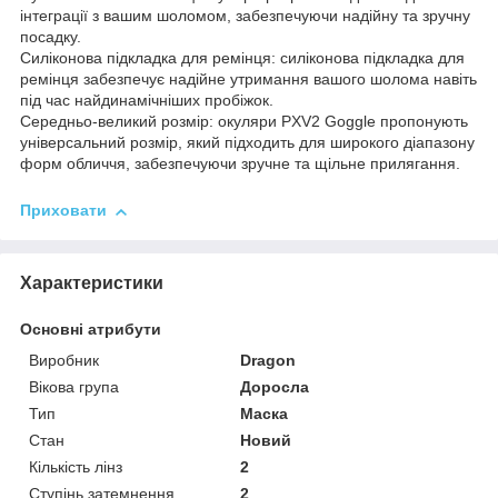
інтеграції з вашим шоломом, забезпечуючи надійну та зручну
посадку.
Силіконова підкладка для ремінця: силіконова підкладка для
ремінця забезпечує надійне утримання вашого шолома навіть
під час найдинамічніших пробіжок.
Середньо-великий розмір: окуляри PXV2 Goggle пропонують
універсальний розмір, який підходить для широкого діапазону
форм обличчя, забезпечуючи зручне та щільне прилягання.
Приховати
Характеристики
Основні атрибути
Виробник
Dragon
Вікова група
Доросла
Тип
Маска
Стан
Новий
Кількість лінз
2
Ступінь затемнення
2