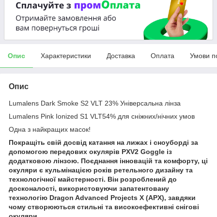
Опис
Характеристики
Доставка
Оплата
Умови п
Опис
Lumalens Dark Smoke S2 VLT 23% Універсальна лінза
Lumalens Pink Ionized S1 VLT54% для сніжних/нічних умов
Одна з найкращих масок!
Покращіть свій досвід катання на лижах і сноуборді за
допомогою передових окулярів PXV2 Goggle із
додатковою лінзою. Поєднання інновацій та комфорту, ці
окуляри є кульмінацією років ретельного дизайну та
технологічної майстерності. Він розроблений до
досконалості, використовуючи запатентовану
технологію Dragon Advanced Projects X (APX), завдяки
чому створюються стильні та високоефективні снігові
окуляри.