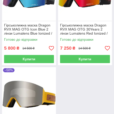
Гірськолижна маска Dragon
Гірськолижна маска Dragon
RVX MAG OTG Icon Blue 2
RVX MAG OTG 30Years 2
лінзи Lumalens Blue Ionized /
лінзи Lumalens Red Ionized /
Lumalens Amber УЦІНКА
Lumalens Amber
Готово до відправки
Готово до відправки
5 800
7 250
₴
₴
14 500 ₴
14 500 ₴
Купити
Купити
–50%