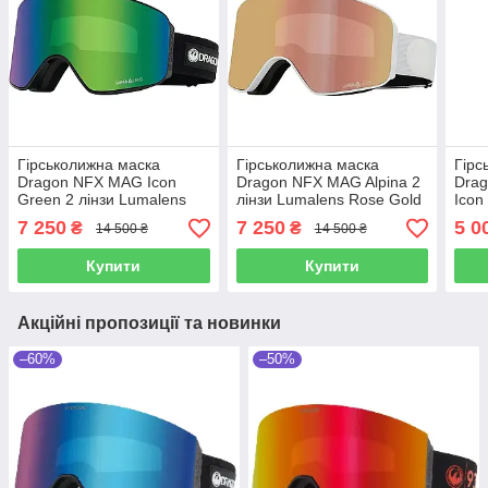
Гірськолижна маска
Гірськолижна маска
Гірс
Dragon NFX MAG Icon
Dragon NFX MAG Alpina 2
Drag
Green 2 лінзи Lumalens
лінзи Lumalens Rose Gold
Icon
Green Ionized / Lumalens
Ionized / Lumalens Amber
Luma
7 250
7 250
5 0
₴
₴
14 500 ₴
14 500 ₴
Amber
Luma
Купити
Купити
Акційні пропозиції та новинки
–60%
–50%