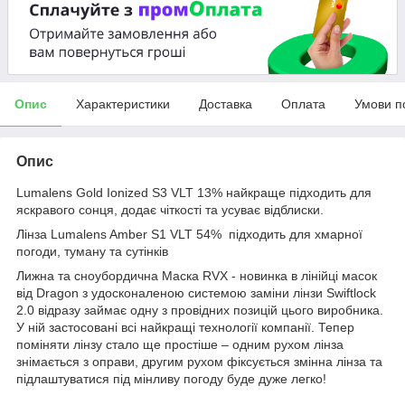
Опис
Характеристики
Доставка
Оплата
Умови п
Опис
Lumalens Gold Ionized S3 VLT 13% найкраще підходить для
яскравого сонця, додає чіткості та усуває відблиски.
Лінза Lumalens Amber S1 VLT 54% підходить для хмарної
погоди, туману та сутінків
Лижна та сноубордична Маска RVX - новинка в лінійці масок
від Dragon з удосконаленою системою заміни лінзи Swiftlock
2.0 відразу займає одну з провідних позицій цього виробника.
У ній застосовані всі найкращі технології компанії. Тепер
поміняти лінзу стало ще простіше – одним рухом лінза
знімається з оправи, другим рухом фіксується змінна лінза та
підлаштуватися під мінливу погоду буде дуже легко!