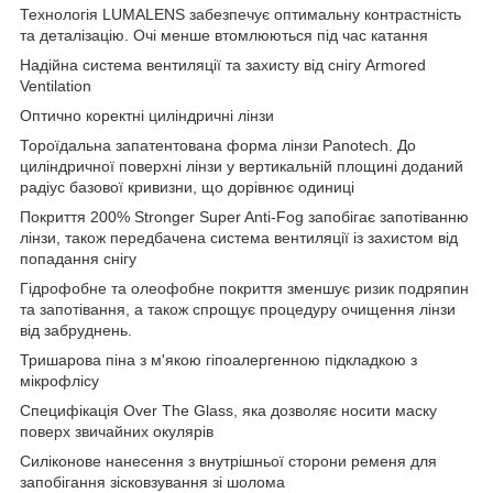
Технологія LUMALENS забезпечує оптимальну контрастність
та деталізацію. Очі менше втомлюються під час катання
Надійна система вентиляції та захисту від снігу Armored
Ventilation
Оптично коректні циліндричні лінзи
Тороїдальна запатентована форма лінзи Panotech. До
циліндричної поверхні лінзи у вертикальній площині доданий
радіус базової кривизни, що дорівнює одиниці
Покриття 200% Stronger Super Anti-Fog запобігає запотіванню
лінзи, також передбачена система вентиляції із захистом від
попадання снігу
Гідрофобне та олеофобне покриття зменшує ризик подряпин
та запотівання, а також спрощує процедуру очищення лінзи
від забруднень.
Тришарова піна з м'якою гіпоалергенною підкладкою з
мікрофлісу
Специфікація Over The Glass, яка дозволяє носити маску
поверх звичайних окулярів
Силіконове нанесення з внутрішньої сторони ременя для
запобігання зісковзування зі шолома