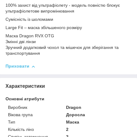
100% захист від ультрафіолету - модель повністю блокує
ультрафіолетове випромінювання
Сумісність із шоломами
Large Fit – маска збільшеного розміру
Маска Dragon RVX OTG
Змінні дві лінзи
Зручний додатковий чохол та мішечок для зберігання та
транспортування
Приховати
Характеристики
Основні атрибути
Виробник
Dragon
Вікова група
Доросла
Тип
Маска
Кількість лінз
2
Ступінь затемнення
2