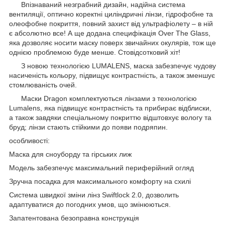
Впізнаваний незграбний дизайн, надійна система
вентиляції, оптично коректні циліндричні лінзи, гідрофобне та
олеофобне покриття, повний захист від ультрафіолету – в ній
є абсолютно все! А ще додана специфікація Over The Glass,
яка дозволяє носити маску поверх звичайних окулярів, тож ще
однією проблемою буде менше. Стовідсотковий хіт!
З новою технологією LUMALENS, маска забезпечує чудову
насиченість кольору, підвищує контрастність, а також зменшує
стомлюваність очей.
Маски Dragon комплектуються лінзами з технологією
Lumalens, яка підвищує контрастність та прибирає відблиски,
а також завдяки спеціальному покриттю відштовхує вологу та
бруд; лінзи стають стійкими до появи подряпин.
особливості:
Маска для сноуборду та гірських лиж
Модель забезпечує максимальний периферійний огляд
Зручна посадка для максимального комфорту на схилі
Система швидкої зміни лінз Swiftlock 2.0, дозволить
адаптуватися до погодних умов, що змінюються.
Запатентована безоправна конструкція