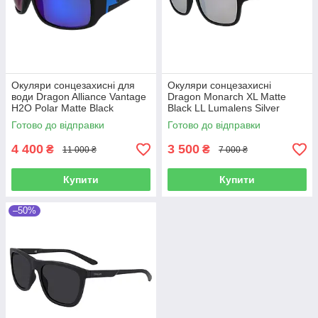
Окуляри сонцезахисні для
Окуляри сонцезахисні
води Dragon Alliance Vantage
Dragon Monarch XL Matte
H2O Polar Matte Black
Black LL Lumalens Silver
Lumalens Blue Ionized
Ionized
Готово до відправки
Готово до відправки
Polarized
4 400
3 500
₴
₴
11 000 ₴
7 000 ₴
Купити
Купити
–50%