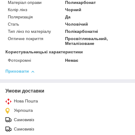
Матеріал оправи
Поликарбонат
Колір лінз
Чорний
Поляризація
Да
Стать
Чоловічий
Тип лінз по матеріалу
Полікарбонатні
Оптичне покриття
Просвітлювальний,
Металізоване
Користувальницькі характеристики
Фотохромні
Немає
Приховати
Умови доставки
Нова Пошта
Укрпошта
Самовивіз
Самовивіз