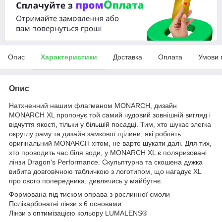
Опис
Характеристики
Доставка
Оплата
Умови 
Опис
Натхненний нашим флагманом MONARCH, дизайн
MONARCH XL пропонує той самий чудовий зовнішній вигляд і
відчуття якості, тільки у більшій посадці. Тим, хто шукає злегка
округлу раму та дизайн замкової щілини, які роблять
оригінальний MONARCH хітом, не варто шукати далі. Для тих,
хто проводить час біля води, у MONARCH XL є поляризовані
лінзи Dragon's Performance. Скульптурна та скошена дужка
вибита довговічною табличкою з логотипом, що нагадує XL
про свого попередника, дивлячись у майбутнє.
Формована під тиском оправа з рослинної смоли
Полікарбонатні лінзи з 6 основами
Лінзи з оптимізацією кольору LUMALENS®