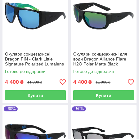
Окуляри сонцезахисні
Окуляри сонцезахисні для
Dragon FIN - Clark Little
води Dragon Alliance Flare
Signature Polarized Lumalens
H2O Polar Matte Black
Blue Ionized
Lumalens Green Ionized
Готово до відправки
Готово до відправки
Polarized
4 400
4 400
₴
₴
11 000 ₴
11 000 ₴
Купити
Купити
–60%
–50%