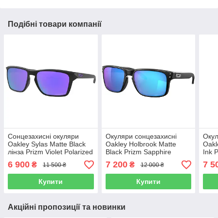
Подібні товари компанії
Сонцезахисні окуляри
Окуляри сонцезахисні
Окул
Oakley Sylas Matte Black
Oakley Holbrook Matte
Oakl
лінза Prizm Violet Polarized
Black Prizm Sapphire
Ink 
O9448
Polarized OO9102
OO9
6 900
7 200
7 5
₴
₴
11 500 ₴
12 000 ₴
Купити
Купити
Акційні пропозиції та новинки