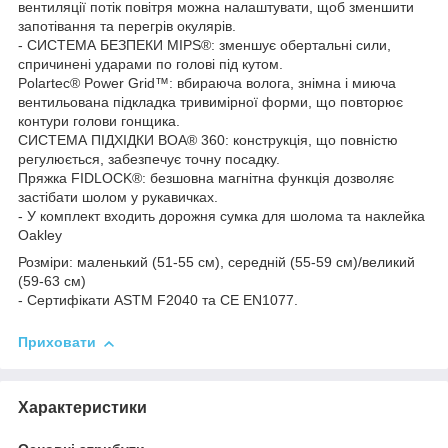
вентиляції потік повітря можна налаштувати, щоб зменшити
запотівання та перегрів окулярів.
- СИСТЕМА БЕЗПЕКИ MIPS®: зменшує обертальні сили,
спричинені ударами по голові під кутом.
Polartec® Power Grid™: вбираюча волога, знімна і миюча
вентильована підкладка тривимірної форми, що повторює
контури голови гонщика.
СИСТЕМА ПІДХІДКИ BOA® 360: конструкція, що повністю
регулюється, забезпечує точну посадку.
Пряжка FIDLOCK®: безшовна магнітна функція дозволяє
застібати шолом у рукавичках.
- У комплект входить дорожня сумка для шолома та наклейка
Oakley
Розміри: маленький (51-55 см), середній (55-59 см)/великий
(59-63 см)
- Сертифікати ASTM F2040 та CE EN1077.
Приховати
Характеристики