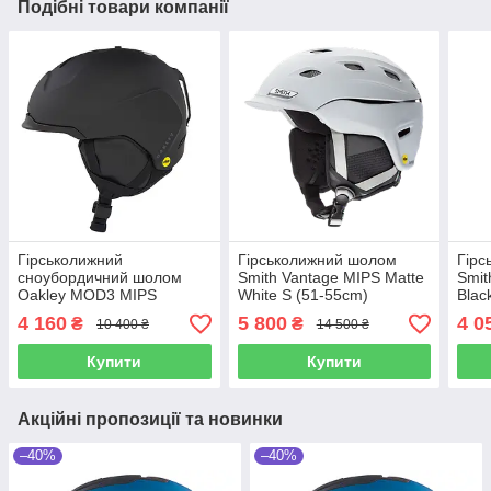
Подібні товари компанії
Гірськолижний
Гірськолижний шолом
Гірс
сноубордичний шолом
Smith Vantage MIPS Matte
Smit
Oakley MOD3 MIPS
White S (51-55cm)
Blac
Blackout Small (51-55cm)
55c
4 160
5 800
4 0
₴
₴
10 400 ₴
14 500 ₴
Купити
Купити
Акційні пропозиції та новинки
–40%
–40%