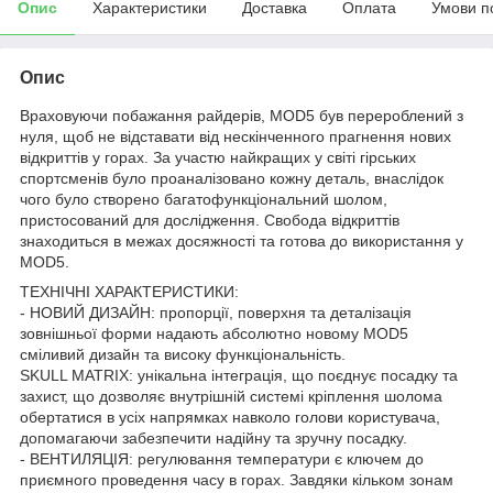
Опис
Характеристики
Доставка
Оплата
Умови п
Опис
Враховуючи побажання райдерів, MOD5 був перероблений з
нуля, щоб не відставати від нескінченного прагнення нових
відкриттів у горах. За участю найкращих у світі гірських
спортсменів було проаналізовано кожну деталь, внаслідок
чого було створено багатофункціональний шолом,
пристосований для дослідження. Свобода відкриттів
знаходиться в межах досяжності та готова до використання у
MOD5.
ТЕХНІЧНІ ХАРАКТЕРИСТИКИ:
- НОВИЙ ДИЗАЙН: пропорції, поверхня та деталізація
зовнішньої форми надають абсолютно новому MOD5
сміливий дизайн та високу функціональність.
SKULL MATRIX: унікальна інтеграція, що поєднує посадку та
захист, що дозволяє внутрішній системі кріплення шолома
обертатися в усіх напрямках навколо голови користувача,
допомагаючи забезпечити надійну та зручну посадку.
- ВЕНТИЛЯЦІЯ: регулювання температури є ключем до
приємного проведення часу в горах. Завдяки кільком зонам