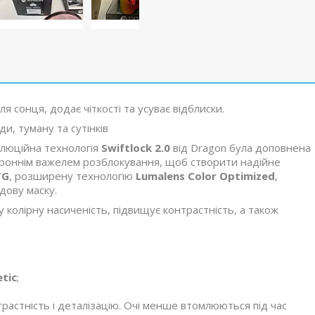
 cонця, додає чіткості та усуває відблиски.
и, туману та сутінків
олюційна технологія
Swiftlock 2.0
від Dragon була доповнена
ороннім важелем розблокування, щоб створити надійне
TG
, розширену технологію
Lumalens Color Optimized
,
дову маску.
у колірну насиченість, підвищує контрастність, а також
tic
;
астність і деталізацію. Очі менше втомлюються під час