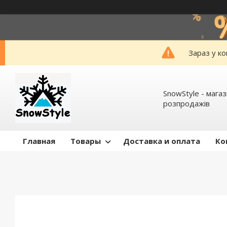
Зараз у к
SnowStyle - мага
розпродажів
Главная
Товары
Доставка и оплата
Ко