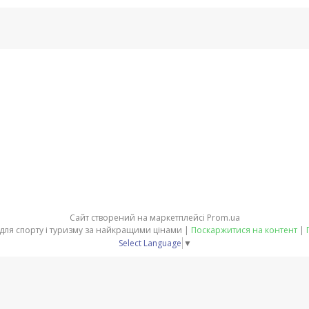
Сайт створений на маркетплейсі
Prom.ua
SnowStyle - Спорядження для спорту і туризму за найкращими цінами |
Поскаржитися на контент
|
Select Language
▼