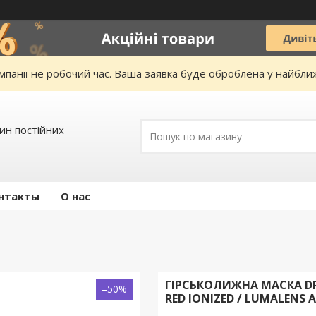
омпанії не робочий час. Ваша заявка буде оброблена у найбл
зин постійних
нтакты
О нас
ГІРСЬКОЛИЖНА МАСКА DR
–50%
RED IONIZED / LUMALENS 