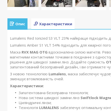
Опис
Характеристики
Lumalens Red Ionized S3 VLT 23% найкраще підходить для
Lumalens Amber S1 VLT 54% підходить для хмарної погод
Маска
RVX MAG OTG
вдосконалена силою магнітів. Рев
магнітними контактними точками в поєднанні з одност
рішення для швидкої заміни лінз. Додайте сумісність
O
запатентований безоправний дизайн, і ви отримаєте чу
З новою технологією
Lumalens
, маска забеспечує чудов
зменшує втомлюваність очей.
Характеристики:
Запатентована безоправна технологія;
Нова система швидкої заміни лінз
Swiftlock Magne
Циліндричні лінзи;
Технологія
LUMALENS
забезпечує оптимальну контр