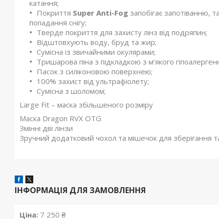
катання;
Покриття
Super Anti-Fog
запобігає запотіванню, т
попадання снігу;
Тверде покриття для захисту лінз від подряпин;
Відштовхують воду, бруд та жир;
Сумісна із звичайними окулярами;
Тришарова піна з підкладкою з м’якого гіпоалергенн
Пасок з силіконовою поверхнею;
100% захист від ультрафіолету;
Сумісна з шоломом;
Large Fit – маска збільшеного розміру
Маска Dragon RVX OTG
Змінні дві лінзи
Зручний додатковий чохол та мішечок для зберігання 
ІНФОРМАЦІЯ ДЛЯ ЗАМОВЛЕННЯ
Ціна:
7 250 ₴