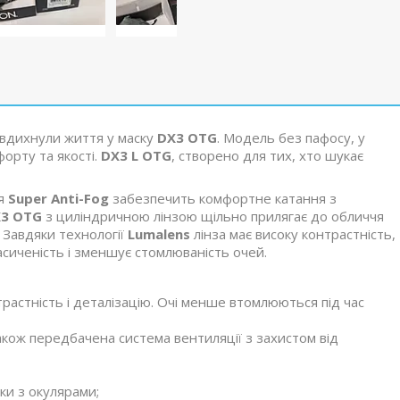
а вдихнули життя у маску
DX3 OTG
. Модель без пафосу, у
форту та якості.
DX3 L OTG
, створено для тих, хто шукає
тя
Super Anti-Fog
забезпечить комфортне катання з
3 OTG
з циліндричною лінзою щільно прилягає до обличчя
. Завдяки технології
Lumalens
лінза має високу контрастність,
асиченість і зменшує стомлюваність очей.
астність і деталізацію. Очі менше втомлюються під час
акож передбачена система вентиляції з захистом від
ски з окулярами;