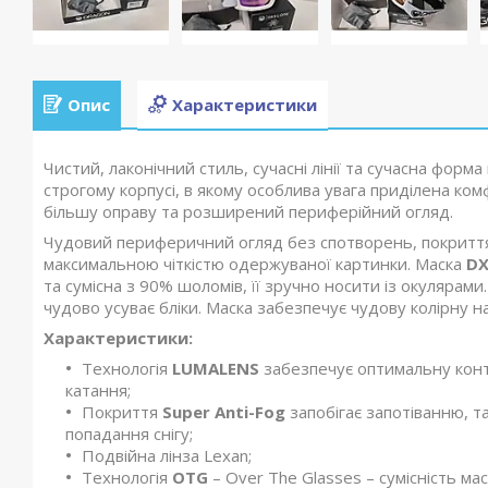
Опис
Характеристики
Чистий, лаконічний стиль, сучасні лінії та сучасна форм
строгому корпусі, в якому особлива увага приділена ком
більшу оправу та розширений периферійний огляд.
Чудовий периферичний огляд без спотворень, покрит
максимальною чіткістю одержуваної картинки. Маска
DX
та сумісна з 90% шоломів, її зручно носити із окулярами
чудово усуває бліки. Маска забезпечує чудову колірну н
Характеристики:
Технологія
LUMALENS
забезпечує оптимальну контр
катання;
Покриття
Super Anti-Fog
запобігає запотіванню, т
попадання снігу;
Подвійна лінза Lexan;
Технологія
OTG
– Over The Glasses – сумісність ма