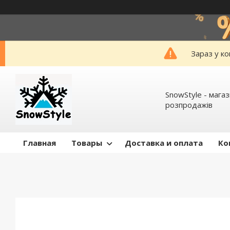
Зараз у к
SnowStyle - мага
розпродажів
Главная
Товары
Доставка и оплата
Ко