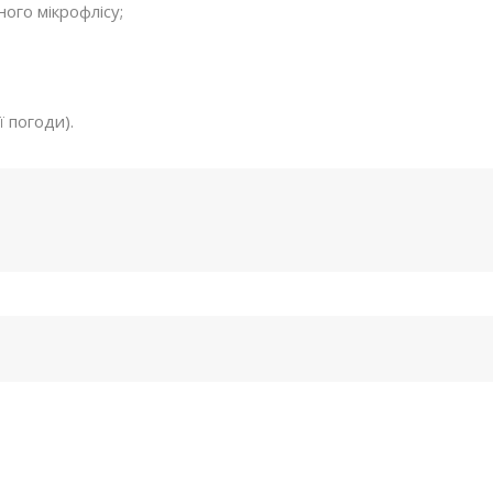
ного мікрофлісу;
 погоди).