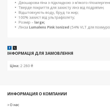
Двошарова піна з підкладкою з м’якого гіпоалерген
Тверде покриття для захисту лінз від подряпин;
Відштовхують воду, бруд та жир;
100% захист від ультрафіолету;
Розмір –
large;
Лінза
Lumalens Pink Ionized
(54% VLT для похмурої
ІНФОРМАЦІЯ ДЛЯ ЗАМОВЛЕННЯ
Ціна:
2 280 ₴
ИНФОРМАЦИЯ О КОМПАНИИ
О нас