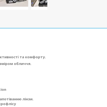
уктивності та комфорту.
озміром обличчя.
tion
апотіванню лінзи.
крофлісу