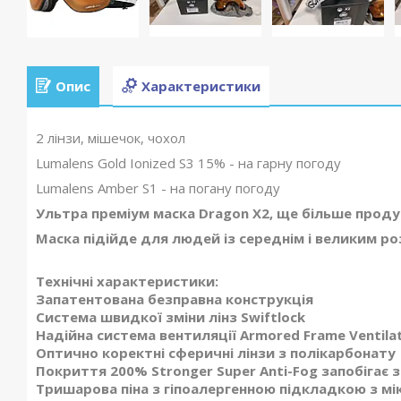
Опис
Характеристики
2 лінзи, мішечок, чохол
Lumalens Gold Ionized S3 15% - на гарну погоду
Lumalens Amber S1 - на погану погоду
Ультра преміум маска Dragon X2, ще більше прод
Маска підійде для людей із середнім і великим р
Технічні характеристики:
Запатентована безправна конструкція
Система швидкої зміни лінз Swiftlock
Надійна система вентиляції Armored Frame Ventila
Оптично коректні сферичні лінзи з полікарбонату
Покриття 200% Stronger Super Anti-Fog запобігає з
Тришарова піна з гіпоалергенною підкладкою з мі