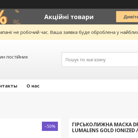
омпанії не робочий час. Ваша заявка буде оброблена у найбл
зин постійних
нтакты
О нас
ГІРСЬКОЛИЖНА МАСКА DRA
–50%
LUMALENS GOLD IONIZED 