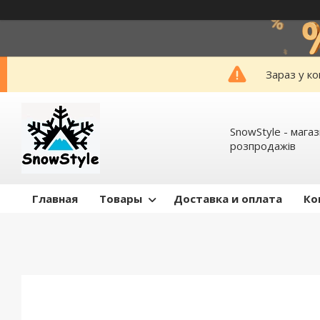
Зараз у к
SnowStyle - мага
розпродажів
Главная
Товары
Доставка и оплата
Ко