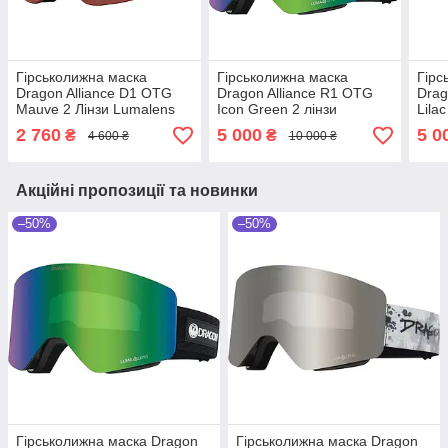
Гірськолижна маска
Гірськолижна маска
Гірс
Dragon Alliance D1 OTG
Dragon Alliance R1 OTG
Drag
Mauve 2 Лінзи Lumalens
Icon Green 2 лінзи
Lila
Silver Ionized/Lumalens
Lumalens Green Ionized /
Ioni
2 760
5 000
5 0
₴
₴
4 600 ₴
10 000 ₴
Rose
Lumalens Amber
Smo
Акційні пропозиції та новинки
–50%
–50%
Гірськолижна маска Dragon
Гірськолижна маска Dragon