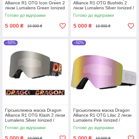
Alliance R1 OTG Icon Green 2
Alliance R1 OTG Bushido 2
лінзи Lumalens Green Ionized
лінзи Lumalens Silver Ionized /
/ Lumalens Amber
Lumalens Light Rose
Готово до відправки
Готово до відправки
5 000
5 000
₴
₴
10 000 ₴
10 000 ₴
–50%
–50%
Гірськолижна маска Dragon
Гірськолижна маска Dragon
Alliance R1 OTG Klash 2 лінзи
Alliance R1 OTG Lilac 2 лінзи
Lumalens Silver Ionized /
Lumalens Pink Ionized /
Lumalens Rose
Lumalens Dark Smoke
Готово до відправки
Готово до відправки
5 000
5 000
₴
₴
10 000 ₴
10 000 ₴