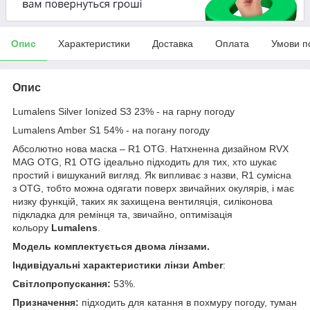
Опис
Характеристики
Доставка
Оплата
Умови п
Опис
Lumalens Silver Ionized S3 23% - на гарну погоду
Lumalens Amber S1 54% - на погану погоду
Абсолютно нова маска – R1 OTG. Натхненна дизайном RVX
MAG OTG, R1 OTG ідеально підходить для тих, хто шукає
простий і вишуканий вигляд. Як випливає з назви, R1 сумісна
з OTG, тобто можна одягати поверх звичайних окулярів, і має
низку функцій, таких як захищена вентиляція, силіконова
підкладка для ремінця та, звичайно, оптимізація
кольору
Lumalens
.
Модель комплектується двома лінзами.
Індивідуальні характеристики лінзи
Amber
:
Світлопропускання:
53%.
Призначення:
підходить для катання в похмуру погоду, туман