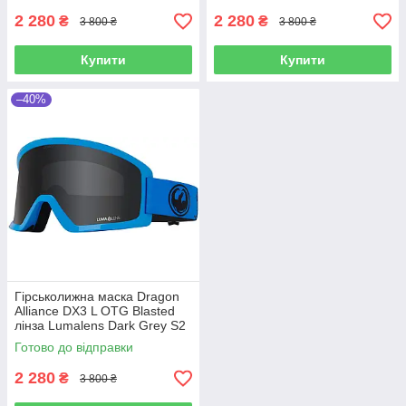
2 280
2 280
₴
₴
3 800 ₴
3 800 ₴
Купити
Купити
–40%
Гірськолижна маска Dragon
Alliance DX3 L OTG Blasted
лінза Lumalens Dark Grey S2
Готово до відправки
2 280
₴
3 800 ₴