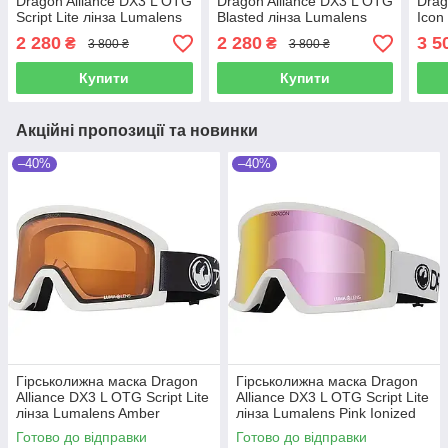
Dragon Alliance DX3 L OTG
Dragon Alliance DX3 L OTG
Drag
Script Lite лінза Lumalens
Blasted лінза Lumalens
Icon
Amber
Dark Grey S2
Red 
2 280
2 280
3 5
₴
₴
3 800 ₴
3 800 ₴
Купити
Купити
Акційні пропозиції та новинки
–40%
–40%
Гірськолижна маска Dragon
Гірськолижна маска Dragon
Alliance DX3 L OTG Script Lite
Alliance DX3 L OTG Script Lite
лінза Lumalens Amber
лінза Lumalens Pink Ionized
Готово до відправки
Готово до відправки