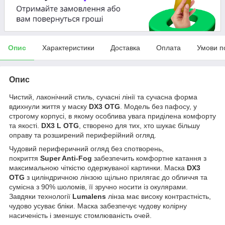
Опис
Характеристики
Доставка
Оплата
Умови п
Опис
Чистий, лаконічний стиль, сучасні лінії та сучасна форма
вдихнули життя у маску
DX3 OTG
. Модель без пафосу, у
строгому корпусі, в якому особлива увага приділена комфорту
та якості.
DX3 L OTG
, створено для тих, хто шукає більшу
оправу та розширений периферійний огляд.
Чудовий периферичний огляд без спотворень,
покриття
Super Anti-Fog
забезпечить комфортне катання з
максимальною чіткістю одержуваної картинки. Маска
DX3
OTG
з циліндричною лінзою щільно прилягає до обличчя та
сумісна з 90% шоломів, її зручно носити із окулярами.
Завдяки технології
Lumalens
лінза має високу контрастність,
чудово усуває бліки. Маска забезпечує чудову колірну
насиченість і зменшує стомлюваність очей.