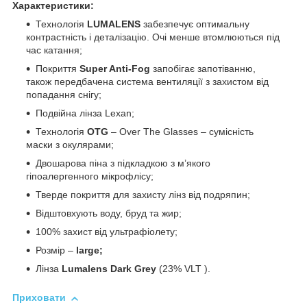
Характеристики:
Технологія
LUMALENS
забезпечує оптимальну
контрастність і деталізацію. Очі менше втомлюються під
час катання;
Покриття
Super Anti-Fog
запобігає запотіванню,
також передбачена система вентиляції з захистом від
попадання снігу;
Подвійна лінза Lexan;
Технологія
OTG
– Over The Glasses – сумісність
маски з окулярами;
Двошарова піна з підкладкою з м’якого
гіпоалергенного мікрофлісу;
Тверде покриття для захисту лінз від подряпин;
Відштовхують воду, бруд та жир;
100% захист від ультрафіолету;
Розмір –
large;
Лінза
Lumalens Dark Grey
(23% VLT ).
Приховати