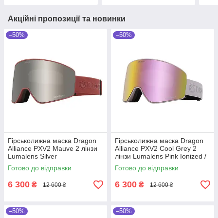
(Уцінка)
Акційні пропозиції та новинки
–50%
–50%
Гірськолижна маска Dragon
Гірськолижна маска Dragon
Alliance PXV2 Mauve 2 лінзи
Alliance PXV2 Cool Grey 2
Lumalens Silver
лінзи Lumalens Pink Ionized /
Ionized/Lumalens Light Rose
Lumalens Dark Smoke
Готово до відправки
Готово до відправки
6 300
6 300
₴
₴
12 600 ₴
12 600 ₴
–50%
–50%