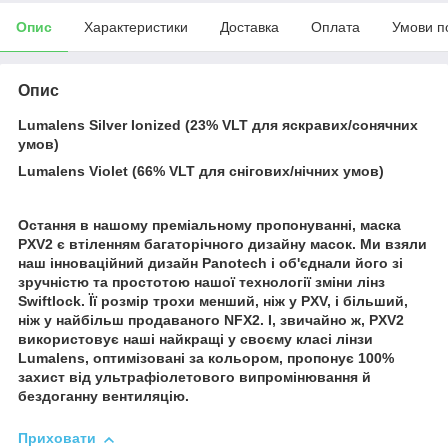
Опис
Характеристики
Доставка
Оплата
Умови п
Опис
Lumalens Silver Ionized (23% VLT для яскравих/сонячних
умов)
Lumalens Violet (66% VLT для снігових/нічних умов)
Остання в нашому преміальному пропонуванні, маска
PXV2 є втіленням багаторічного дизайну масок. Ми взяли
наш інноваційний дизайн Panotech і об'єднали його зі
зручністю та простотою нашої технології зміни лінз
Swiftlock. Її розмір трохи менший, ніж у PXV, і більший,
ніж у найбільш продаваного NFX2. І, звичайно ж, PXV2
використовує наші найкращі у своєму класі лінзи
Lumalens, оптимізовані за кольором, пропонує 100%
захист від ультрафіолетового випромінювання й
бездоганну вентиляцію.
Приховати