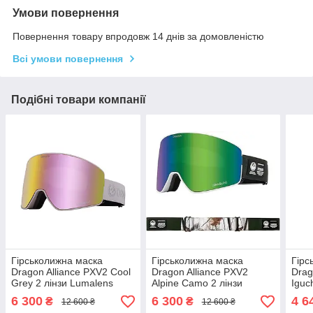
Умови повернення
Повернення товару впродовж 14 днів за домовленістю
Всі умови повернення
Подібні товари компанії
Гірськолижна маска
Гірськолижна маска
Гірс
Dragon Alliance PXV2 Cool
Dragon Alliance PXV2
Drag
Grey 2 лінзи Lumalens
Alpine Camo 2 лінзи
Iguc
Pink Ionized / Lumalens
Lumalens Green
Silv
6 300
6 300
4 6
₴
₴
12 600 ₴
12 600 ₴
Dark Smoke
Ionized/Lumalens Amber
Ambe