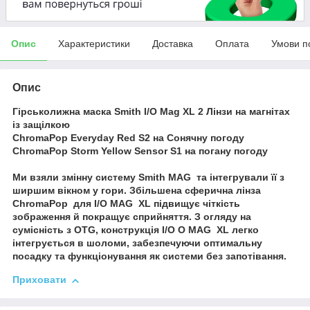
Опис
Характеристики
Доставка
Оплата
Умови п
Опис
Гірськолижна маска Smith I/O Mag XL 2 Лінзи на магнітах
із защілкою
ChromaPop Everyday Red S2 на Сонячну погоду
ChromaPop Storm Yellow Sensor S1 на погану погоду
Ми взяли змінну систему Smith MAG та інтегрували її з
ширшим вікном у гори. Збільшена сферична лінза
ChromaPop для I/O MAG XL підвищує чіткість
зображення й покращує сприйняття. З огляду на
сумісність з OTG, конструкція I/O O MAG XL легко
інтегрується в шоломи, забезпечуючи оптимальну
посадку та функціонування як системи без запотівання.
Приховати