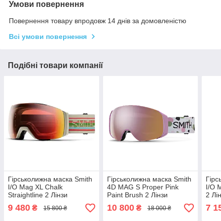
Умови повернення
Повернення товару впродовж 14 днів за домовленістю
Всі умови повернення
Подібні товари компанії
Гірськолижна маска Smith
Гірськолижна маска Smith
Гірс
I/O Mag XL Chalk
4D MAG S Proper Pink
I/O 
Straightline 2 Лінзи
Paint Brush 2 Лінзи
2 Лі
ChromaPop Pro
ChromaPop Everyday Rose
Blac
9 480
10 800
7 1
₴
₴
15 800 ₴
18 000 ₴
Photochromic
Gold/Storm Blue Sensor
Yell
Red/ChromaPop Storm