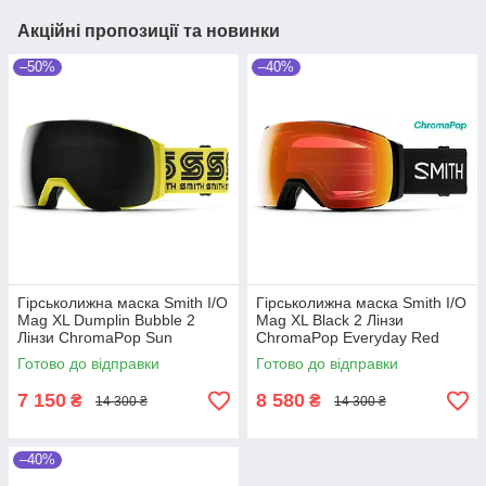
Blue Sensor
Акційні пропозиції та новинки
–50%
–40%
Гірськолижна маска Smith I/O
Гірськолижна маска Smith I/O
Mag XL Dumplin Bubble 2
Mag XL Black 2 Лінзи
Лінзи ChromaPop Sun
ChromaPop Everyday Red
Black/ChromaPop Storm
Mirror / ChromaPop Storm
Готово до відправки
Готово до відправки
Yellow Flash
Yellow Flash
7 150
8 580
₴
₴
14 300 ₴
14 300 ₴
–40%