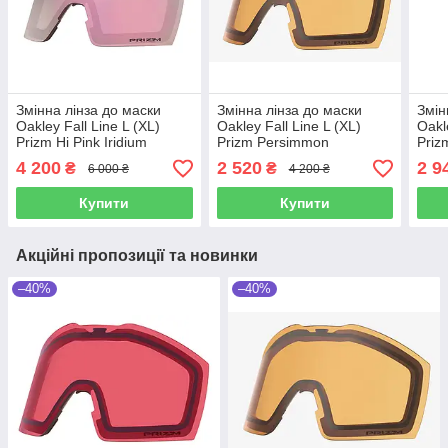
Змінна лінза до маски
Змінна лінза до маски
Змін
Oakley Fall Line L (XL)
Oakley Fall Line L (XL)
Oakl
Prizm Hi Pink Iridium
Prizm Persimmon
Priz
4 200
2 520
2 9
₴
₴
6 000 ₴
4 200 ₴
Купити
Купити
Акційні пропозиції та новинки
–40%
–40%