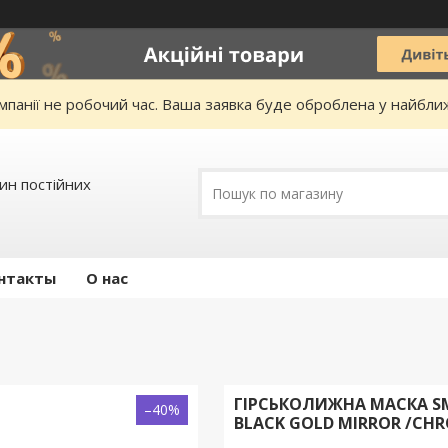
омпанії не робочий час. Ваша заявка буде оброблена у найбл
зин постійних
нтакты
О нас
ГІРСЬКОЛИЖНА МАСКА SM
–40%
BLACK GOLD MIRROR /CH