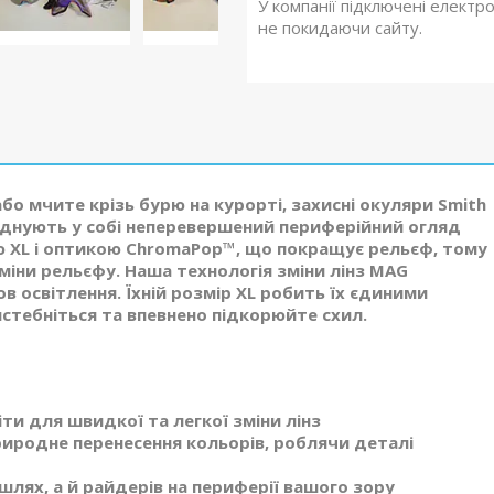
У компанії підключені електр
не покидаючи сайту.
або мчите крізь бурю на курорті, захисні окуляри Smith
єднують у собі неперевершений периферійний огляд
ою XL і оптикою ChromaPop™, що покращує рельєф, тому
міни рельєфу. Наша технологія зміни лінз MAG
в освітлення. Їхній розмір XL робить їх єдиними
истебніться та впевнено підкорюйте схил.
ти для швидкої та легкої зміни лінз
риродне перенесення кольорів, роблячи деталі
 шлях, а й райдерів на периферії вашого зору