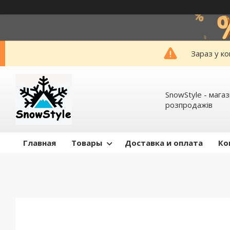
Зараз у к
SnowStyle - мага
розпродажів
Главная
Товары
Доставка и оплата
Ко