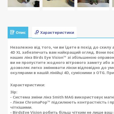
Опис
Характеристики
Незалежно від того, чи ви їдете в похід до схилу 
4D XL забезпечать вам найкращий огляд. Вони по
наших лінз Birds Eye Vision™ зі збільшеною оправ
ви не пропустите жодного вітрового замету або з
дозволяє легко змінювати лінзи відповідно до умо
окулярами в нашій лінійці 4D, сумісними з OTG. Пр
Характеристики:
Зір:
- Система зміни лінз Smith MAG використовує магні
- Лінзи ChromaPop™ підсилюють контрастність і п
чіткішими.
- BirdsEye Vision робить більш чітким не лише ваш