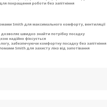
я для покращення роботи без запітніння
ломами Smith для максимального комфорту, вентиляції
t дозволяє швидко знайти потрібну посадку
дкою надійно фіксується
ологу, забезпечуючи комфортну посадку без запітніння
оломами Smith для захисту лінз від запотівання