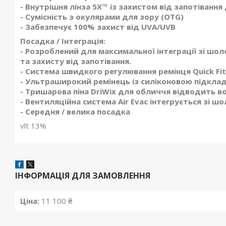
- Внутрішня лінза 5X™ із захистом від запотіванн
- Сумісність з окулярами для зору (OTG)
- Забезпечує 100% захист від UVA/UVB
Посадка / Інтеграція:
- Розроблений для максимальної інтеграції зі шо
та захисту від запотівання.
- Система швидкого регулювання ремінця Quick Fi
- Ультраширокий ремінець із силіконовою підкла
- Тришарова піна DriWix для обличчя відводить в
- Вентиляційна система Air Evac інтегрується зі ш
- Середня / велика посадка
vlt 13%
ІНФОРМАЦІЯ ДЛЯ ЗАМОВЛЕННЯ
Ціна:
11 100 ₴