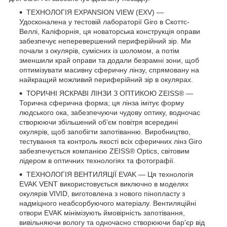
ТЕХНОЛОГІЯ EXPANSION VIEW (EXV) —
Удосконалена у тестовій лабораторії Giro в Скоттс-
Веллі, Каліфорнія, ця новаторська конструкція оправи
забезпечує неперевершений периферійний зір. Ми
почали з окулярів, сумісних із шоломом, а потім
зменшили край оправи та додали безрамні зони, щоб
оптимізувати масивну сферичну лінзу, спрямовану на
найкращий можливий периферійний зір в окулярах.
ТОРИЧНІ ЯСКРАВІ ЛІНЗИ З ОПТИКОЮ ZEISS® —
Торична сферична форма; ця лінза імітує форму
людського ока, забезпечуючи чудову оптику, водночас
створюючи збільшений об’єм повітря всередині
окулярів, щоб запобігти запотіванню. Виробництво,
тестування та контроль якості всіх сферичних лінз Giro
забезпечується компанією ZEISS® Optics, світовим
лідером в оптичних технологіях та фотографії.
ТЕХНОЛОГІЯ ВЕНТИЛЯЦІЇ EVAK — Ця технологія
EVAK VENT використовується виключно в моделях
окулярів VIVID, виготовлена ​​з нового пінопласту з
надміцного неабсорбуючого матеріалу. Вентиляційні
отвори EVAK мінімізують ймовірність запотівання,
вивільняючи вологу та одночасно створюючи бар'єр від