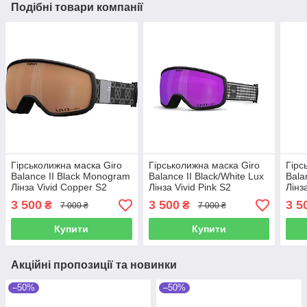
Подібні товари компанії
Гірськолижна маска Giro
Гірськолижна маска Giro
Гірс
Balance II Black Monogram
Balance II Black/White Lux
Bala
Лінза Vivid Copper S2
Лінза Vivid Pink S2
Лінз
3 500
3 500
3 5
₴
₴
7 000 ₴
7 000 ₴
Купити
Купити
Акційні пропозиції та новинки
–50%
–50%