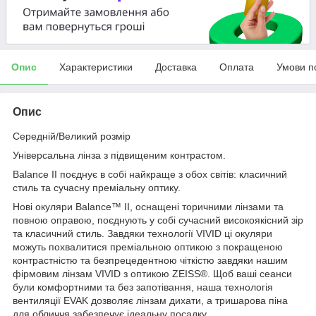
Опис
Характеристики
Доставка
Оплата
Умови п
Опис
Середній/Великий розмір
Універсальна лінза з підвищеним контрастом.
Balance II поєднує в собі найкраще з обох світів: класичний
стиль та сучасну преміальну оптику.
Нові окуляри Balance™ II, оснащені торичними лінзами та
повною оправою, поєднують у собі сучасний високоякісний зір
та класичний стиль. Завдяки технології VIVID ці окуляри
можуть похвалитися преміальною оптикою з покращеною
контрастністю та безпрецедентною чіткістю завдяки нашим
фірмовим лінзам VIVID з оптикою ZEISS®. Щоб ваші сеанси
були комфортними та без запотівання, наша технологія
вентиляції EVAK дозволяє лінзам дихати, а тришарова піна
для обличчя забезпечує ідеальну посадку.