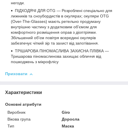
негоди.
ПІДХОДЯЧІ ДЛЯ OTG — Розроблені спеціально для
лижників та сноубордистів в окулярах; окуляри OTG
(Over-The-Glasses) мають ретельно продуману
внутрішню частину з додатковим об'ємом для
комфортного розміщення оправ з діоптріями.
Збільшений об'єм повітря всередині окулярів
забезпечує чіткий зір та захист від запотівання.
ТРІШАРОВА ПІНОМАСЛИВА ЗАХИСНА ПЛІВКА —
Тришарова піномаслинова захищає обличчя від
пошкоджень з мікрофлісу
Приховати
Характеристики
Основні атрибути
Виробник
Giro
Вікова група
Доросла
Тип
Маска