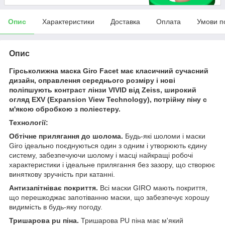
Опис
Характеристики
Доставка
Оплата
Умови п
Опис
Гірськолижна маска Giro Facet має класичний сучасний
дизайн, оправлення середнього розміру і нові
поліпшують контраст лінзи VIVID від Zeiss, широкий
огляд EXV (Expansion View Technology), потрійну піну c
м'якою обробкою з поліестеру.
Технології:
Обтічне прилягання до шолома.
Будь-які шоломи і маски
Giro ідеально поєднуються один з одним і утворюють єдину
систему, забезпечуючи шолому і масці найкращі робочі
характеристики і ідеальне прилягання без зазору, що створює
виняткову зручність при катанні.
Антизапітніває покриття.
Всі маски GIRO мають покриття,
що перешкоджає запотіванню маски, що забезпечує хорошу
видимість в будь-яку погоду.
Тришарова pu піна.
Тришарова PU піна має м'який