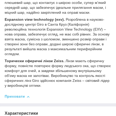
плюшевий шар, що контактує з шкірою особи, супер м'який
середній шар, що забезпечує ідеальне прилягання маски, і
міцний шар, надійно закріплений на оправі маски.
Expansion view technology (exv).
Розроблена в науково-
дослідному центрі Giro в Санта Круз (Каліфорнія)
революційна технологія Expansion View Technology (EXV) –
нова оправа, забезпечує огляд, не має собі рівних. За основу
взята маска, сумісна з шоломом, зменшено розмір оправи і
створені зони без оправи, додані широкі сферичні лінзи, в
результаті вийшла маска з максимальним периферійним
оглядом.
Торически сферичні лінзи Zeiss.
Лінзи мають сферичну
форму, повністю повторює форму людського ока, що створює
комфорт для очей, а завдяки збільшеному внутрішньому
об'єму маска не запотіває. Виробництво та контроль якості
сферичних лінз Giro здійснює компанія Zeiss – світовий лідер
у виробництві оптики.
Приховати
Характеристики