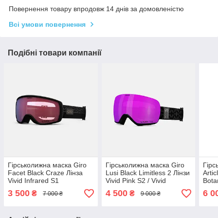
Повернення товару впродовж 14 днів за домовленістю
Всі умови повернення
Подібні товари компанії
Гірськолижна маска Giro
Гірськолижна маска Giro
Гірс
Facet Black Craze Лінза
Lusi Black Limitless 2 Лінзи
Artic
Vivid Infrared S1
Vivid Pink S2 / Vivid
Botan
Infrared S1
S2 / 
3 500
4 500
6 0
₴
₴
7 000 ₴
9 000 ₴