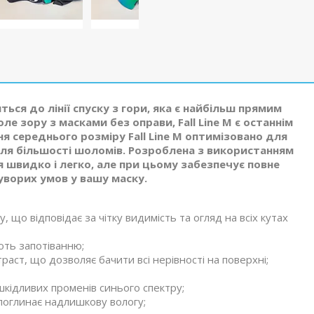
иться до лінії спуску з гори, яка є найбільш прямим
оле зору з масками без оправи, Fall Line M є останнім
ня середнього розміру Fall Line M оптимізовано для
для більшості шоломів. Розроблена з використанням
ся швидко і легко, але при цьому забезпечує повне
уворих умов у вашу маску.
у, що відповідає за чітку видимість та огляд на всіх кутах
ають запотіванню;
аст, що дозволяє бачити всі нерівності на поверхні;
шкідливих променів синього спектру;
 поглинає надлишкову вологу;