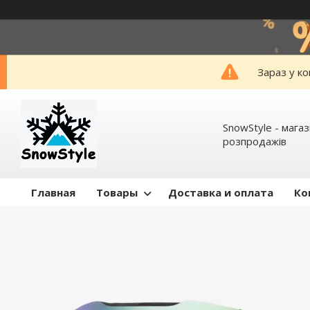
Зараз у к
SnowStyle - мага
розпродажів
Главная
Товары
Доставка и оплата
Ко