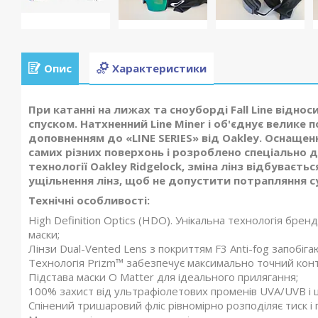
Опис
Характеристики
При катанні на лижах та сноуборді Fall Line віднос
спуском. Натхненний Line Miner і об'єднує велике п
доповненням до «LINE SERIES» від Oakley. Оснащен
самих різних поверхонь і розроблено спеціально 
технології Oakley Ridgelock, зміна лінз відбуваєть
ущільнення лінз, щоб не допустити потрапляння с
Технічні особливості:
High Definition Optics (HDO). Унікальна технологія бренд
маски;
Лінзи Dual-Vented Lens з покриттям F3 Anti-fog запобіг
Технологія Prizm™ забезпечує максимально точний контр
Підстава маски O Matter для ідеального прилягання;
100% захист від ультрафіолетових променів UVA/UVB і 
Спінений тришаровий фліс рівномірно розподіляє тиск і