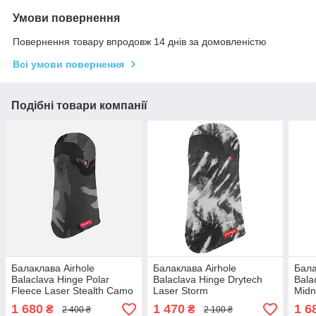
Умови повернення
Повернення товару впродовж 14 днів за домовленістю
Всі умови повернення
Подібні товари компанії
Балаклава Airhole
Балаклава Airhole
Бала
Balaclava Hinge Polar
Balaclava Hinge Drytech
Bala
Fleece Laser Stealth Camo
Laser Storm
Midn
1 680
1 470
1 6
₴
₴
2 400 ₴
2 100 ₴