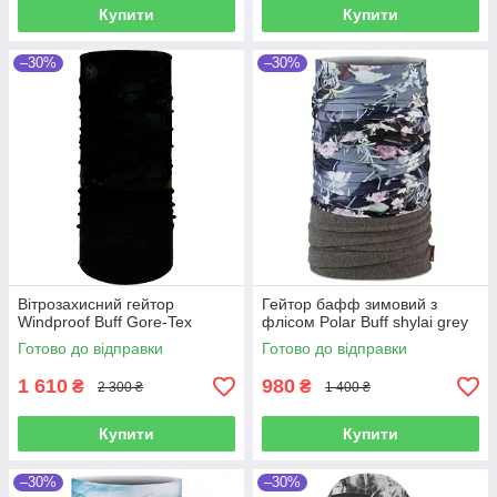
Купити
Купити
–30%
–30%
Вітрозахисний гейтор
Гейтор бафф зимовий з
Windproof Buff Gore-Tex
флісом Polar Buff shylai grey
Готово до відправки
Готово до відправки
1 610
980
₴
₴
2 300 ₴
1 400 ₴
Купити
Купити
–30%
–30%