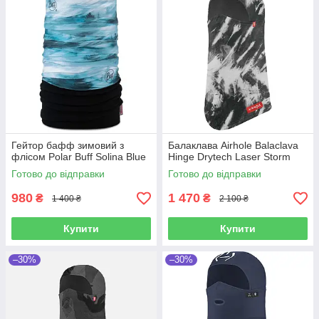
Гейтор бафф зимовий з
Балаклава Airhole Balaclava
флісом Polar Buff Solina Blue
Hinge Drytech Laser Storm
Готово до відправки
Готово до відправки
980
1 470
₴
₴
1 400 ₴
2 100 ₴
Купити
Купити
–30%
–30%