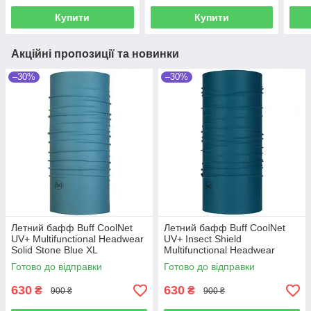
Купити
Купити
Акційні пропозиції та новинки
–30%
–30%
Летний бафф Buff CoolNet
Летний бафф Buff CoolNet
UV+ Multifunctional Headwear
UV+ Insect Shield
Solid Stone Blue XL
Multifunctional Headwear
Eclipse Blue
Готово до відправки
Готово до відправки
630
630
₴
₴
900 ₴
900 ₴