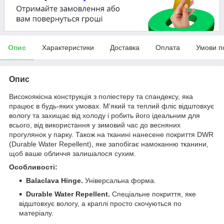
Опис
Характеристики
Доставка
Оплата
Умови п
Опис
Високоякісна конструкція з поліестеру та спандексу, яка
працює в будь-яких умовах. М'який та теплий фліс відштовхує
вологу та захищає від холоду і робить його ідеальним для
всього, від використання у зимовий час до весняних
прогулянок у парку. Також на тканині нанесене покриття DWR
(Durable Water Repellent), яке запобігає намоканню тканини,
щоб ваше обличчя залишалося сухим.
Особливості:
Balaclava Hinge.
Універсальна форма.
Durable Water Repellent.
Спеціальне покриття, яке
відштовхує вологу, а краплі просто скочуються по
матеріалу.