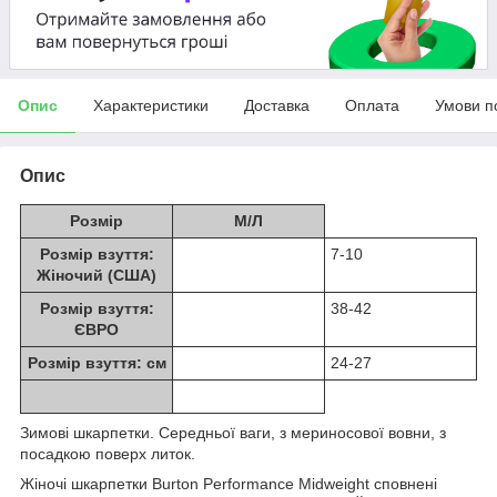
Опис
Характеристики
Доставка
Оплата
Умови п
Опис
Розмір
М/Л
Розмір взуття:
7-10
Жіночий (США)
Розмір взуття:
38-42
ЄВРО
Розмір взуття: см
24-27
Зимові шкарпетки. Середньої ваги, з мериносової вовни, з
посадкою поверх литок.
Жіночі шкарпетки Burton Performance Midweight сповнені