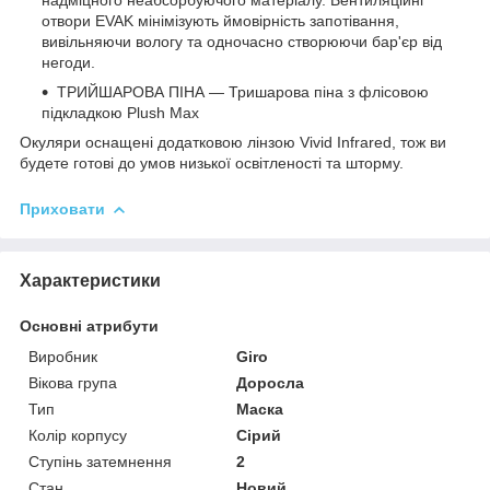
отвори EVAK мінімізують ймовірність запотівання,
вивільняючи вологу та одночасно створюючи бар'єр від
негоди.
ТРИЙШАРОВА ПІНА — Тришарова піна з флісовою
підкладкою Plush Max
Окуляри оснащені додатковою лінзою Vivid Infrared, тож ви
будете готові до умов низької освітленості та шторму.
Приховати
Характеристики
Основні атрибути
Виробник
Giro
Вікова група
Доросла
Тип
Маска
Колір корпусу
Сірий
Ступінь затемнення
2
Стан
Новий