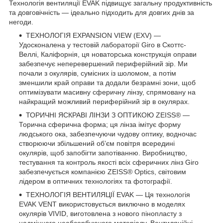
Технологія вентиляції EVAK підвищує загальну продуктивність
та довговічність — ідеально підходить для довгих днів за
негоди.
ТЕХНОЛОГІЯ EXPANSION VIEW (EXV) —
Удосконалена у тестовій лабораторії Giro в Скоттс-
Веллі, Каліфорнія, ця новаторська конструкція оправи
забезпечує неперевершений периферійний зір. Ми
почали з окулярів, сумісних із шоломом, а потім
зменшили край оправи та додали безрамні зони, щоб
оптимізувати масивну сферичну лінзу, спрямовану на
найкращий можливий периферійний зір в окулярах.
ТОРИЧНІ ЯСКРАВІ ЛІНЗИ З ОПТИКОЮ ZEISS® —
Торична сферична форма; ця лінза імітує форму
людського ока, забезпечуючи чудову оптику, водночас
створюючи збільшений об’єм повітря всередині
окулярів, щоб запобігти запотіванню. Виробництво,
тестування та контроль якості всіх сферичних лінз Giro
забезпечується компанією ZEISS® Optics, світовим
лідером в оптичних технологіях та фотографії.
ТЕХНОЛОГІЯ ВЕНТИЛЯЦІЇ EVAK — Ця технологія
EVAK VENT використовується виключно в моделях
окулярів VIVID, виготовлена ​​з нового пінопласту з
надміцного неабсорбуючого матеріалу. Вентиляційні