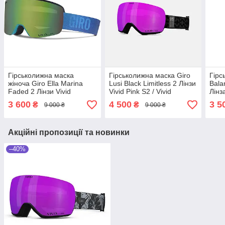
Гірськолижна маска
Гірськолижна маска Giro
Гірс
жіноча Giro Ella Marina
Lusi Black Limitless 2 Лінзи
Bala
Faded 2 Лінзи Vivid
Vivid Pink S2 / Vivid
Лінз
Emerald S2 / Vivid Infrared
Infrared S1
3 600
4 500
3 5
₴
₴
9 000 ₴
9 000 ₴
S1 (Уцінка)
Акційні пропозиції та новинки
–40%