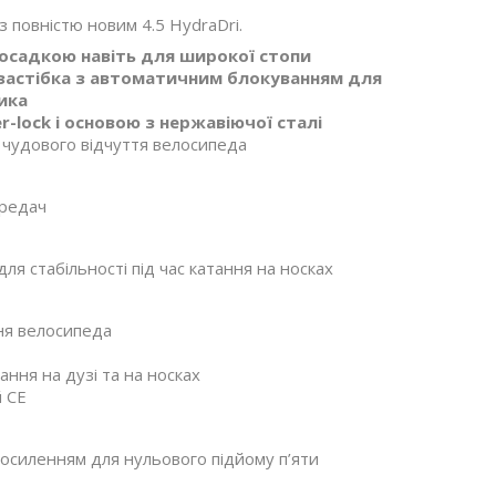
повністю новим 4.5 HydraDri.
осадкою навіть для широкої стопи
 застібка з автоматичним блокуванням для
вика
lock і основою з нержавіючої сталі
я чудового відчуття велосипеда
ередач
ля стабільності під час катання на носках
ня велосипеда
ання на дузі та на носках
й CE
посиленням для нульового підйому п’яти