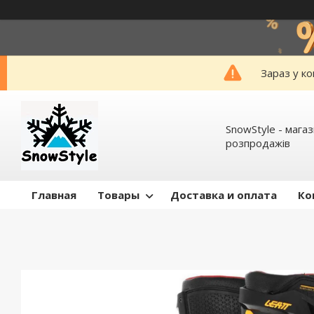
Зараз у к
SnowStyle - мага
розпродажів
Главная
Товары
Доставка и оплата
Ко