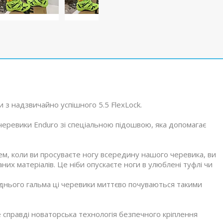
и з надзвичайно успішного 5.5 FlexLock.
еревики Enduro зі спеціальною підошвою, яка допомагає
ем, коли ви просуваєте ногу всередину нашого черевика, ви
них матеріалів. Це ніби опускаєте ноги в улюблені туфлі чи
аднього гальма ці черевики миттєво почуваються такими
е справді новаторська технологія безпечного кріплення