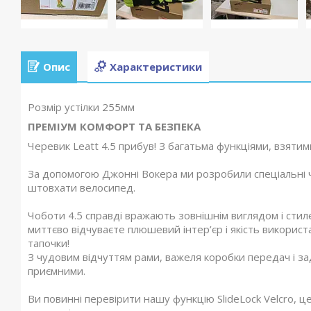
Опис
Характеристики
Розмір устілки 255мм
ПРЕМІУМ КОМФОРТ ТА БЕЗПЕКА
Черевик Leatt 4.5 прибув! З багатьма функціями, взятим
За допомогою Джонні Вокера ми розробили спеціальні ч
штовхати велосипед.
Чоботи 4.5 справді вражають зовнішнім виглядом і стил
миттєво відчуваєте плюшевий інтер’єр і якість використа
тапочки!
З чудовим відчуттям рами, важеля коробки передач і з
приємними.
Ви повинні перевірити нашу функцію SlideLock Velcro, ц