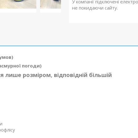
У компанії підключені електр
не покидаючи сайту.
 умов)
асмурної погоди)
я лише розміром, відповідній більшій
зи
рофлісу