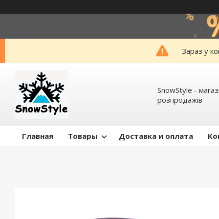
Зараз у к
SnowStyle - мага
розпродажів
Главная
Товары
Доставка и оплата
Ко