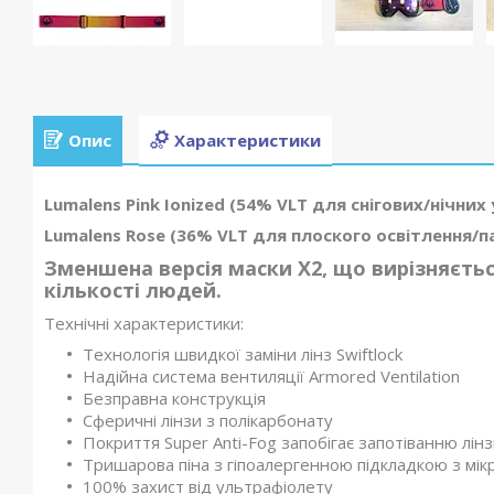
Опис
Характеристики
Lumalens Pink Ionized (54% VLT для снігових/нічних
Lumalens Rose (36% VLT для плоского освітлення/п
Зменшена версія маски X2, що вирізняєтьс
кількості людей.
Технічні характеристики:
Технологія швидкої заміни лінз Swiftlock
Надійна система вентиляції Armored Ventilation
Безправна конструкція
Сферичні лінзи з полікарбонату
Покриття Super Anti-Fog запобігає запотіванню лін
Тришарова піна з гіпоалергенною підкладкою з мік
100% захист від ультрафіолету