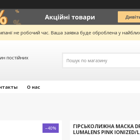
омпанії не робочий час. Ваша заявка буде оброблена у найбл
зин постійних
нтакты
О нас
ГІРСЬКОЛИЖНА МАСКА DRA
–40%
LUMALENS PINK IONIZED/