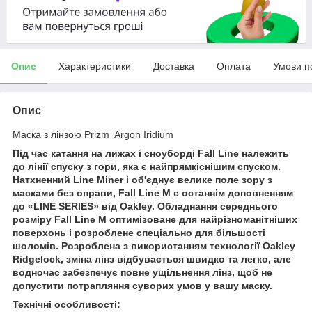
Опис
Характеристики
Доставка
Оплата
Умови п
Опис
Маска з лінзою Prizm Argon Iridium
Під час катання на лижах і сноуборді Fall Line належить
до лінії спуску з гори, яка є найпрямкіснішим спуском.
Натхненний Line Miner і об'єднує велике поле зору з
масками без оправи, Fall Line M є останнім доповненням
до «LINE SERIES» від Oakley. Обладнання середнього
розміру Fall Line M оптимізоване для найрізноманітніших
поверхонь і розроблене спеціально для більшості
шоломів. Розроблена з використанням технології Oakley
Ridgelock, зміна лінз відбувається швидко та легко, але
водночас забезпечує повне ущільнення лінз, щоб не
допустити потрапляння суворих умов у вашу маску.
Технічні особливості: