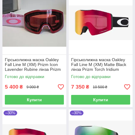
Гірськолижна маска Oakley
Гірськолижна маска Oakley
Fall Line M (XM) Prizm Icon
Fall Line M (XM) Matte Black
Lavender Rubine лінза Prizm
лінза Prizm Torch Iridium
Rose
Готово до відправки
Готово до відправки
5 400
7 350
₴
₴
9 000 ₴
10 500 ₴
Купити
Купити
–30%
–30%