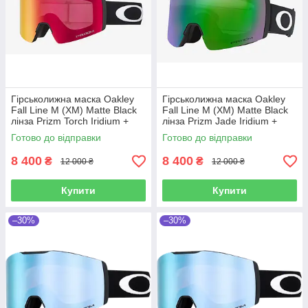
Гірськолижна маска Oakley
Гірськолижна маска Oakley
Fall Line M (XM) Matte Black
Fall Line M (XM) Matte Black
лінза Prizm Torch Iridium +
лінза Prizm Jade Iridium +
кейс
кейс
Готово до відправки
Готово до відправки
8 400
8 400
₴
₴
12 000 ₴
12 000 ₴
Купити
Купити
–30%
–30%