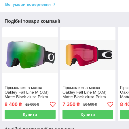
Всі умови повернення
Подібні товари компанії
Гірськолижна маска
Гірськолижна маска
Гірс
Oakley Fall Line M (XM)
Oakley Fall Line M (XM)
Oakl
Matte Black лінза Prizm
Matte Black лінза Prizm
Matt
Jade Iridium + кейс
Torch Iridium
Argo
8 400
7 350
8 4
₴
₴
12 000 ₴
10 500 ₴
Купити
Купити