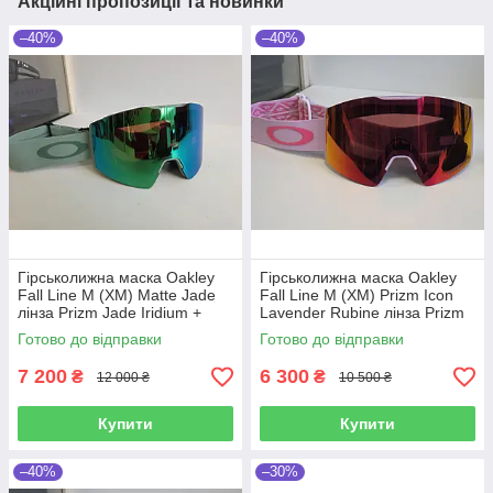
Акційні пропозиції та новинки
–40%
–40%
Гірськолижна маска Oakley
Гірськолижна маска Oakley
Fall Line M (XM) Matte Jade
Fall Line M (XM) Prizm Icon
лінза Prizm Jade Iridium +
Lavender Rubine лінза Prizm
кейс
Torch Iridium
Готово до відправки
Готово до відправки
7 200
6 300
₴
₴
12 000 ₴
10 500 ₴
Купити
Купити
–40%
–30%