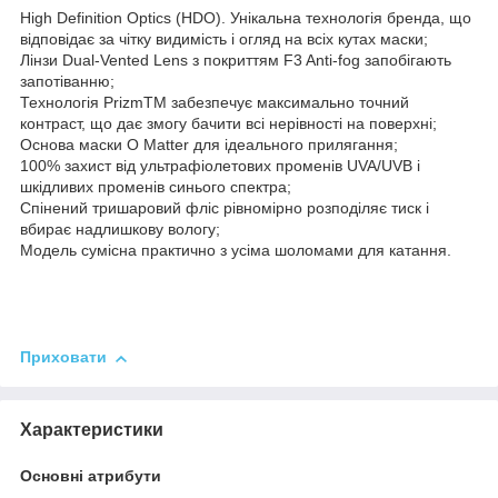
High Definition Optics (HDO). Унікальна технологія бренда, що
відповідає за чітку видимість і огляд на всіх кутах маски;
Лінзи Dual-Vented Lens з покриттям F3 Anti-fog запобігають
запотіванню;
Технологія PrizmTM забезпечує максимально точний
контраст, що дає змогу бачити всі нерівності на поверхні;
Основа маски O Matter для ідеального прилягання;
100% захист від ультрафіолетових променів UVA/UVB і
шкідливих променів синього спектра;
Спінений тришаровий фліс рівномірно розподіляє тиск і
вбирає надлишкову вологу;
Модель сумісна практично з усіма шоломами для катання.
Приховати
Характеристики
Основні атрибути