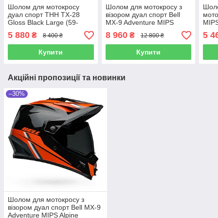
Шолом для мотокросу
Шолом для мотокросу з
Шол
дуал спорт THH TX-28
візором дуал спорт Bell
мото
Gloss Black Large (59-
MX-9 Adventure MIPS
MIPS
60см)
Alpine Black/Orange -
Matt
5 880
8 960
5 4
₴
₴
8 400 ₴
12 800 ₴
Large (59-60см)
(61-
Купити
Купити
Акційні пропозиції та новинки
–30%
Шолом для мотокросу з
візором дуал спорт Bell MX-9
Adventure MIPS Alpine