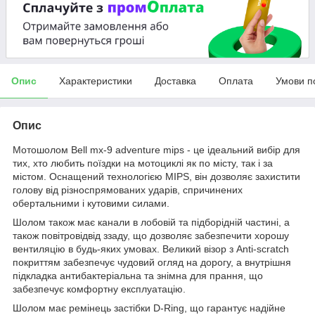
Опис
Характеристики
Доставка
Оплата
Умови п
Опис
Мотошолом Bell mx-9 adventure mips - це ідеальний вибір для
тих, хто любить поїздки на мотоциклі як по місту, так і за
містом. Оснащений технологією MIPS, він дозволяє захистити
голову від різноспрямованих ударів, спричинених
обертальними і кутовими силами.
Шолом також має канали в лобовій та підборідній частині, а
також повітровідвід ззаду, що дозволяє забезпечити хорошу
вентиляцію в будь-яких умовах. Великий візор з Anti-scratch
покриттям забезпечує чудовий огляд на дорогу, а внутрішня
підкладка антибактеріальна та знімна для прання, що
забезпечує комфортну експлуатацію.
Шолом має ремінець застібки D-Ring, що гарантує надійне