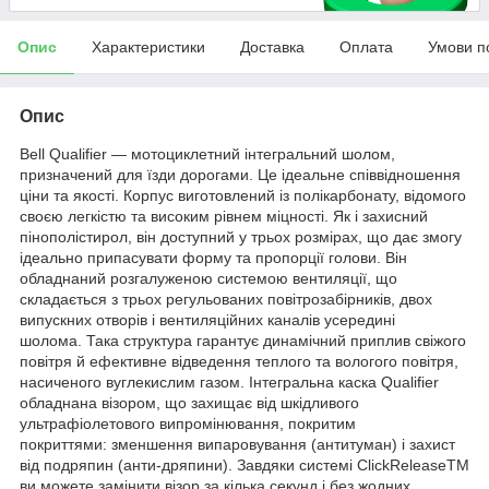
Опис
Характеристики
Доставка
Оплата
Умови п
Опис
Bell Qualifier — мотоциклетний інтегральний шолом,
призначений для їзди дорогами. Це ідеальне співвідношення
ціни та якості. Корпус виготовлений із полікарбонату, відомого
своєю легкістю та високим рівнем міцності. Як і захисний
пінополістирол, він доступний у трьох розмірах, що дає змогу
ідеально припасувати форму та пропорції голови. Він
обладнаний розгалуженою системою вентиляції, що
складається з трьох регульованих повітрозабірників, двох
випускних отворів і вентиляційних каналів усередині
шолома. Така структура гарантує динамічний приплив свіжого
повітря й ефективне відведення теплого та вологого повітря,
насиченого вуглекислим газом. Інтегральна каска Qualifier
обладнана візором, що захищає від шкідливого
ультрафіолетового випромінювання, покритим
покриттями: зменшення випаровування (антитуман) і захист
від подряпин (анти-дряпини). Завдяки системі ClickReleaseTM
ви можете замінити візор за кілька секунд і без жодних