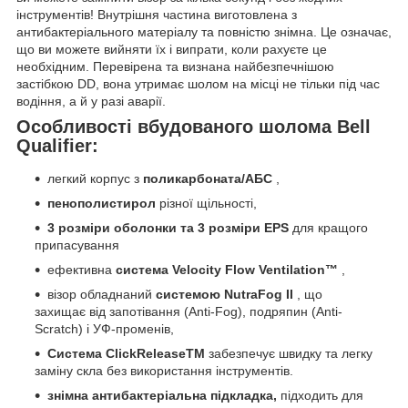
інструментів! Внутрішня частина виготовлена з
антибактеріального матеріалу та повністю знімна. Це означає,
що ви можете вийняти їх і випрати, коли рахуєте це
необхідним. Перевірена та визнана найбезпечнішою
застібкою DD, вона утримає шолом на місці не тільки під час
водіння, а й у разі аварії.
Особливості вбудованого шолома Bell
Qualifier:
легкий корпус з
поликарбоната/АБС
,
пенополистирол
різної щільності,
3 розміри оболонки та 3 розміри EPS
для кращого
припасування
ефективна
система Velocity Flow Ventilation™
,
візор обладнаний
системою
NutraFog II
, що
захищає від запотівання (Anti-Fog), подряпин (Anti-
Scratch) і УФ-променів,
Система ClickReleaseTM
забезпечує швидку та легку
заміну скла без використання інструментів.
знімна антибактеріальна підкладка,
підходить для