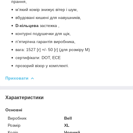
прання,
м'який комір знижує вітер і шум,
вбудовані кишені для навушників,
D-кільцева
застежка ,
контурні подушечки для щік,
п'ятирічна гарантія виробника,
вага: 1527 [г] +/- 50 [г] (для розміру М)
сертифікати: DOT, ECE
прозорий візор у комплекті.
Приховати
Характеристики
Основні
Виробник
Bell
Розмір
XL
Колір
Чорний