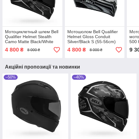
Мотоциклетный шлем Bell
Мотошолом Bell Qualifier
Мот
Qualifier Helmet Stealth
Helmet Gloss Conduit
мото
Camo Matte Black/White
Silver/Black S (55-56cm)
500 
Large (59-60cm)
Larg
4 800
4 800
9 3
₴
₴
8 000 ₴
8 000 ₴
Акційні пропозиції та новинки
–50%
–40%