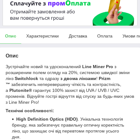
Опис
Характеристики
Доставка
Оплата
Умови п
Опис
Зустрічайте новий та удосконалений
Line Miner Pro
з
розширеним полем огляду на 20%, системою швидкої зміни
лінз
Switchlock
та одразу
з двома лінзами
!
Prizm
™
забезпечить неперевершену чіткість та контрастність,
а
Plutonite®
гарантує 100% захист від UVA / UVB / UVC
променів. Відчуйте гострі відчуття від спуску за будь-яких умов
з Line Miner Pro!
Технічні особливості:
High Definition Optics (HDO)
. Унікальна технологія
бренду, яка забезпечує правильну оптичну коректність
лінз, що захищає очі від перевтоми протягом усього
дня.