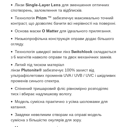
Лінзи
Single-Layer Lens
для зменшення оптичних
спотворень, заломлення та відблисків.
Технологія
Prizm ™
забезпечує максимально точний
контраст, що дозволяє бачити всі нерівності на поверхні.
Основа маски
O Matter
для ідеального прилягання.
Низькопрофільна конструкція оправи додає більшого
огляду.
Технологія швидкої зміни лінз
Switchlock
складається
з 6 магнітів навколо оправи та двох механічних замків.
Литий під тиском матеріал
лінзи
Plutonite®
забезпечує 100% захист від
ультрафіолетових променів UVA / UVB / UVC і шкідливих
променів синього спектра.
Спінений тришаровий фліс рівномірно розподіляє
тиск і вбирає надлишкову вологу.
Модель сумісна практично з усіма шоломами для
катання.
Завдяки невеликим отворам на оправі модель
сумісна з більшістю окулярів для зору.