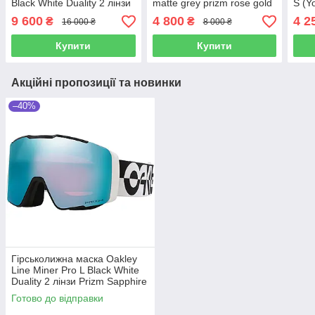
Black White Duality 2 лінзи
matte grey prizm rose gold
S (Y
Prizm Sapphire + Prizm
Priz
9 600
4 800
4 2
₴
₴
16 000 ₴
8 000 ₴
Torch
Купити
Купити
Акційні пропозиції та новинки
–40%
Гірськолижна маска Oakley
Line Miner Pro L Black White
Duality 2 лінзи Prizm Sapphire
+ Prizm Torch
Готово до відправки