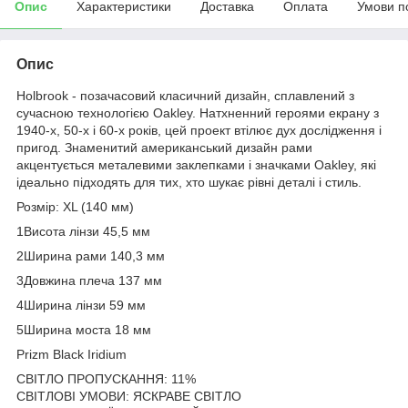
Опис
Характеристики
Доставка
Оплата
Умови п
Опис
Holbrook - позачасовий класичний дизайн, сплавлений з
сучасною технологією Oakley. Натхненний героями екрану з
1940-х, 50-х і 60-х років, цей проект втілює дух дослідження і
пригод. Знаменитий американський дизайн рами
акцентується металевими заклепками і значками Oakley, які
ідеально підходять для тих, хто шукає рівні деталі і стиль.
Розмір: XL (140 мм)
1Висота лінзи 45,5 мм
2Ширина рами 140,3 мм
3Довжина плеча 137 мм
4Ширина лінзи 59 мм
5Ширина моста 18 мм
Prizm Black Iridium
СВІТЛО ПРОПУСКАННЯ: 11%
СВІТЛОВІ УМОВИ: ЯСКРАВЕ СВІТЛО