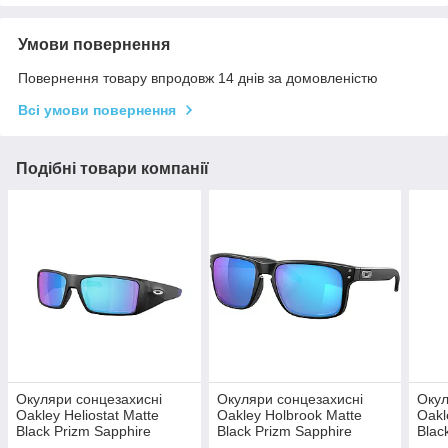
Умови повернення
Повернення товару впродовж 14 днів за домовленістю
Всі умови повернення
Подібні товари компанії
Окуляри сонцезахисні
Окуляри сонцезахисні
Окул
Oakley Heliostat Matte
Oakley Holbrook Matte
Oakl
Black Prizm Sapphire
Black Prizm Sapphire
Blac
Polarized OO9231-2361
Polarized OO9102