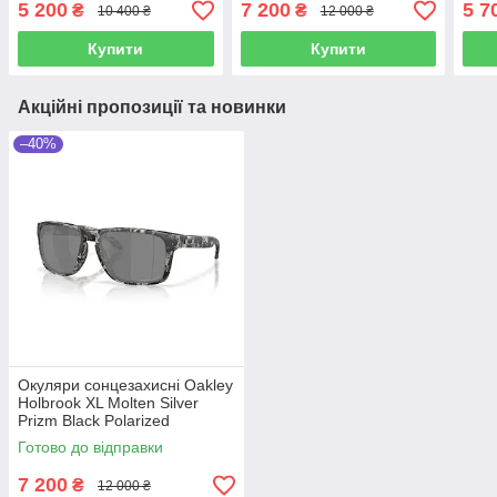
5 200
7 200
5 7
₴
₴
10 400 ₴
12 000 ₴
Купити
Купити
Акційні пропозиції та новинки
–40%
Окуляри сонцезахисні Oakley
Holbrook XL Molten Silver
Prizm Black Polarized
Готово до відправки
7 200
₴
12 000 ₴