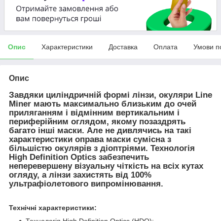
Опис
Характеристики
Доставка
Оплата
Умови п
Опис
Завдяки циліндричній формі лінзи, окуляри Line
Miner мають максимально близьким до очей
приляганням і відмінним вертикальним і
периферійним оглядом, якому позаздрять
багато інші маски. Але не дивлячись на такі
характеристики оправа маски сумісна з
більшістю окулярів з діоптріями. Технологія
High Definition Optics забезпечить
неперевершену візуальну чіткість на всіх кутах
огляду, а лінзи захистять від 100%
ультрафіолетового випромінювання.
Технічні характеристики: