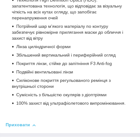
Технологія High Definition Optics (HDO):
запатентована технологія, що відповідає за візуальну
чіткість на всіх кутах огляду, що запобігає
перенапруження очей
Потрійний шар м'якого матеріалу по контуру
забезпечує рівномірне прилягання маски до обличчя і
захист від вітру
Лінза циліндричної форми
Збільшений вертикальний і периферійний огляд
Покриття лінзи, стійке до запітніння F3 Anti-fog
Подвійні вентильовані лінзи
Силіконове покриття регульованого ремінця з
внутрішньої сторони
Сумісність з більшістю окулярів з діоптріями
100% захист від ультрафіолетового випромінювання.
Приховати