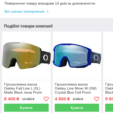
Повернення товару впродовж 14 днів за домовленістю
Всі умови повернення
Подібні товари компанії
Гірськолижна маска
Гірськолижна маска
Гірс
Oakley Fall Line L (XL)
Oakley Line Miner M (XM)
Oakl
Matte Black лінза Prizm
Crystal Blue Cell Prizm
Blac
Sage Gold Iridium + кейс
Sapphire Iridium
Priz
8 400
4 800
9 6
₴
₴
12 000 ₴
8 000 ₴
Torc
Купити
Купити