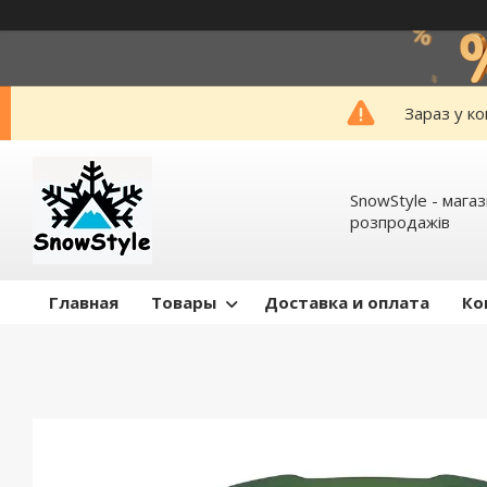
Зараз у к
SnowStyle - мага
розпродажів
Главная
Товары
Доставка и оплата
Ко