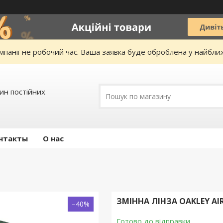
омпанії не робочий час. Ваша заявка буде оброблена у найбл
зин постійних
нтакты
О нас
ЗМІННА ЛІНЗА OAKLEY AIR
–40%
Готово до відправки