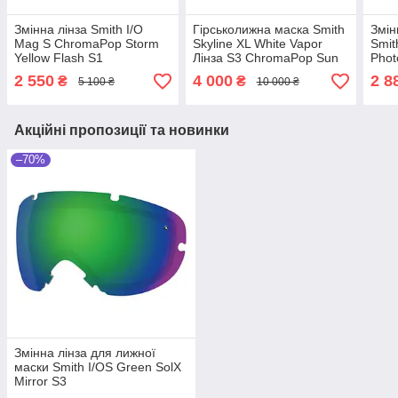
Змінна лінза Smith I/O
Гірськолижна маска Smith
Змін
Mag S ChromaPop Storm
Skyline XL White Vapor
Smit
Yellow Flash S1
Лінза S3 ChromaPop Sun
Phot
Red Mirror
S1-
2 550
4 000
2 8
₴
₴
5 100 ₴
10 000 ₴
Акційні пропозиції та новинки
–70%
Змінна лінза для лижної
маски Smith I/OS Green SolX
Mirror S3