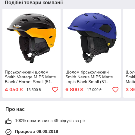
Подібні товари компанії
Гірськолижний шолом
Шолом гірськолижний
Шоло
Smith Vantage MIPS Matte
Smith Nexus MIPS Matte
Smit
Black / Hornet Small (51-
Lapis Black Small (51-
Matt
55cm)
55cm)
55c
4 050
6 800
3 3
₴
₴
13 500 ₴
17 000 ₴
Про нас
100% позитивних з 49 відгуків за рік
Працює з 08.09.2018