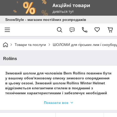
SnowStyle - магазин постійних розпродажів
Товари та послуги
ШОЛОМИ для гірських лиж і сноубор
Roliins
Зимовий шолом для чоловіків Bern Rollins повинен бути
у вашому обов'язковому списку зимового спорядження
в цьому сезоні. Зимовий шолом Rollins Winter Helmet
відрізняється елегантним стилем в поєднанні з
технічними характеристиками і забезпечує необхідний
захист, необхідну для катання на схилах протягом
Показати все
всього дня. Вдосконалена внутрішня подушка Stealth
Slider дає вам можливість регулювати вентиляцію, не
додаючи зайвого об'єму, зберігаючи ваш профіль