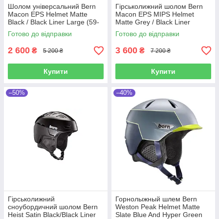
Шолом універсальний Bern
Гірськолижний шолом Bern
Macon EPS Helmet Matte
Macon EPS MIPS Helmet
Black / Black Liner Large (59-
Matte Grey / Black Liner
63cm)
Medium (55-59cm)
Готово до відправки
Готово до відправки
2 600
3 600
₴
₴
5 200 ₴
7 200 ₴
Купити
Купити
–50%
–40%
Гірськолижний
Горнолыжный шлем Bern
сноубордичний шолом Bern
Weston Peak Helmet Matte
Heist Satin Black/Black Liner
Slate Blue And Hyper Green