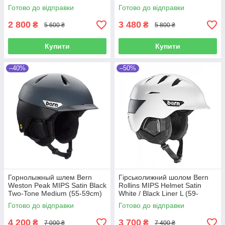
Medium (55.5-59см) УЦІНКА
Medium (55-59cm)
Готово до відправки
Готово до відправки
2 800
3 480
₴
₴
5 600 ₴
5 800 ₴
Купити
Купити
–40%
–50%
Горнолыжный шлем Bern
Гірськолижний шолом Bern
Weston Peak MIPS Satin Black
Rollins MIPS Helmet Satin
Two-Tone Medium (55-59cm)
White / Black Liner L (59-
62cm)
Готово до відправки
Готово до відправки
4 200
3 700
₴
₴
7 000 ₴
7 400 ₴