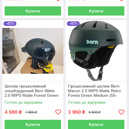
Купити
Купити
–40%
–40%
Шолом гірськолижний
Гірськолижний шолом Bern
сноубордичний Bern Watts
Macon 2.0 MIPS Matte Retro
2.0 MIPS Matte Forest Green
Forest Green Medium (55-
Medium (55.5-59cm)
59cm)
Готово до відправки
Готово до відправки
4 680
3 960
₴
₴
7 800 ₴
6 600 ₴
Купити
Купити