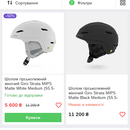
Strata також пропонує систему In Form 2 Fit System із
Сортування
0
Фільтри
спеціальною швидкою вертикальною настройкою та захистом
Mips®, багатонаправленою системою захисту від ударів.
–50%
Додаткові можливості шолома Strata включають регульовану
покращену вентиляцію та інтегроване кріплення для POV-
камери в міцному легкому корпусі.
Шолом гірськолижний
жіночий Giro Strata MIPS
Matte White Medium (55.5-
Шолом гірськолижний
59cm)
жіночий Giro Strata MIPS
Готово до відправки
Matte Black Medium (55.5-
59cm)
5 600
Немає в наявності
₴
11 200 ₴
11 200
₴
Купити