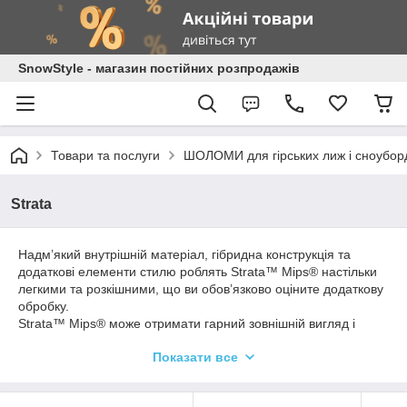
SnowStyle - магазин постійних розпродажів
Товари та послуги
ШОЛОМИ для гірських лиж і сноубор
Strata
Надм’який внутрішній матеріал, гібридна конструкція та
додаткові елементи стилю роблять Strata™ Mips® настільки
легкими та розкішними, що ви обов’язково оціните додаткову
обробку.
Strata™ Mips® може отримати гарний зовнішній вигляд і
низький стиль від Stellar™, але всередині він має гібридну
Показати все
конструкцію, яка поєднує міцний вентильований верх з
твердою оболонкою з легким нижньою частиною в формі та
бічними стінками для додаткового захисту. .