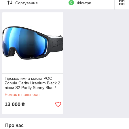
Сортування
0
Фільтри
просто натискаючи на аутригери.
Оправа та ремінець окулярів виготовлені з 47% матеріалів на
біологічній основі за вагою, що забезпечує баланс міцності та
довговічності із зменшеним впливом на навколишнє
середовище.
Доступний вибір лінз Clarity для забезпечення оптимального
зору в різних умовах освітлення.
Гірськолижна маска POC
Zonula Carity Uranium Black 2
лінзи S2 Partly Sunny Blue /
S1 Cloudy Coral
Немає в наявності
13 000
₴
Про нас