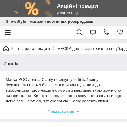
SnowStyle - магазин постійних розпродажів
Товари та послуги
МАСКИ для гірських лиж та сноуборд
Zonula
Маска POC Zonula Clarity поєднує у собі найвищу
функціональність з більш екологічним підходом до
виробництва, щоб надати окуляри з максимальною зручністю
використання. Винятково велике поле зору і торичні лінзи, що
легко замінюються, з технологією Clarity роблять лижні
окуляри ідеальними для всього, від лижних гонок до днів з
Показати все
друзями на трасі або в сільській місцевості.
Аутригери з м'якою оправою дозволяють легко поводитися з
окулярами, не торкаючись лінз, і дозволяють міняти лінзи